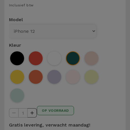
Telefoonketens
Inclusief btw
Andere
merken
Gadgets
Model
Bekijk
Hygiëne
alles
en Huis
Kleur
Portemonnees,
Tassen en
Koffers
Trackers
en
Accessoires
OP VOORRAAD
1
Mobiliteit,
Auto en
Gratis levering, verwacht maandag!