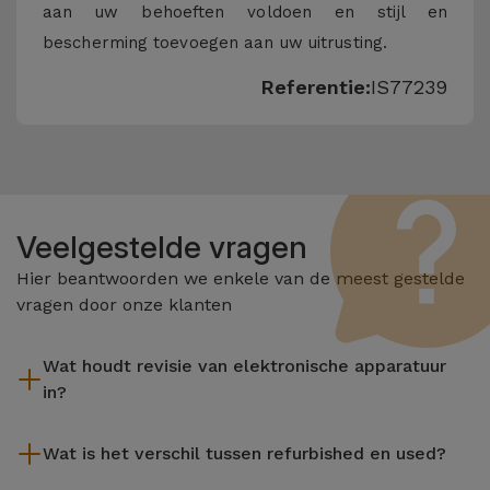
aan uw behoeften voldoen en stijl en
bescherming toevoegen aan uw uitrusting.
Referentie:
IS77239
Veelgestelde vragen
Hier beantwoorden we enkele van de meest gestelde
vragen door onze klanten
Wat houdt revisie van elektronische apparatuur
in?
Het reviseren omvat verschillende stappen zoals inspectie,
Wat is het verschil tussen refurbished en used?
reiniging, en niet te vergeten het repareren van elk defect
onderdeel. Het is belangrijk om te onthouden dat alle
De gereviseerde producten van iServices worden zorgvuldig