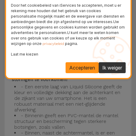
Deze laag is compatibel met de modellen
iPhone
Door het cookiebeleid van iServices te accepteren, moet u er
15
, 14, 13, 12 onder meer en het nieuwste model
rekening mee houden dat het gebruik van cookies
personalisatie mogelijk maakt en de weergave van diensten en
van de Apple, de
iPhone 16
en
iPhone 17
.
aanbiedingen biedt die zijn afgestemd op uw interesses.Uw
persoonlijke gegevens en cookies kunnen worden gebruikt om
Drie-laagse bescherming met de
advertenties te personaliseren.U kunt meer te weten komen
over ons gebruik van cookies of uw keuze op elk moment
siliconen kappen
wijzigen op onze
pagina.
privacybeleid
Onze iPhone siliconen hoesjes hebben een
Laat me kiezen
robuuste, kwalitatieve constructie met een
Accepteren
Ik weiger
drielaagse constructie om ongelukken en
storingen te voorkomen!
- Een eerste laag van Liquid Silicone geeft de
kleur en volledige dekking aan de achterkant en
de zijkant van uw smartphone. Het is een
robuust materiaal met een niet-glijdende
afwerking.
- Binnenin geeft een PVC-mantel de mantel
structuur en bescherming tegen sterkere
botsingen, zoals vallen.
- Binnen, naast de achtermantel, is er een