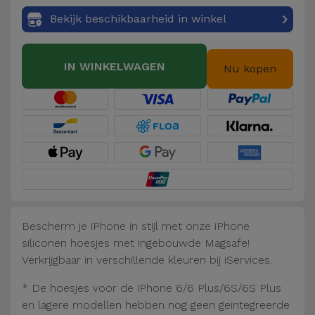
Fiets
Bekijk beschikbaarheid in winkel
Computer
Aaccessoires
IN WINKELWAGEN
Nu kopen
iPad en
Tablet
Accessoires
Kids
Bekijk
alles
Bescherm je iPhone in stijl met onze iPhone
siliconen hoesjes met ingebouwde Magsafe!
Verkrijgbaar in verschillende kleuren bij iServices.
* De hoesjes voor de iPhone 6/6 Plus/6S/6S Plus
en lagere modellen hebben nog geen geïntegreerde