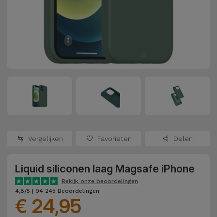
Refurbished
Adapters
Samsung
Apple
Watches
Hoezen en
Xiaomi
Schermbeschermers
Refurbished
Samsung
Huawei
Powerbanks
Refurbished
Oppo
Opladers
iMac
OnePlus
Hoofdtelefoons
Refurbished
Vergelijken
Favorieten
Delen
en
Consoles
Google
Luidsprekers
Liquid siliconen laag Magsafe iPhone
Bekijk
Dyson
Smartwatches
alles
Bekijk onze beoordelingen
4,8/5 | 94 245 Beoordelingen
en Bandjes
€ 24,95
TCL