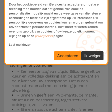
Deze laag is compatibel met de modellen
iPhone
Door het cookiebeleid van iServices te accepteren, moet u er
15
, 14, 13, 12 onder meer en het nieuwste model
rekening mee houden dat het gebruik van cookies
personalisatie mogelijk maakt en de weergave van diensten en
van de Apple, de
iPhone 16
en
iPhone 17
.
aanbiedingen biedt die zijn afgestemd op uw interesses.Uw
persoonlijke gegevens en cookies kunnen worden gebruikt om
Drie-laagse bescherming met de
advertenties te personaliseren.U kunt meer te weten komen
over ons gebruik van cookies of uw keuze op elk moment
siliconen kappen
wijzigen op onze
pagina.
privacybeleid
Onze iPhone siliconen hoesjes hebben een
Laat me kiezen
robuuste, kwalitatieve constructie met een
Accepteren
Ik weiger
drielaagse constructie om ongelukken en
storingen te voorkomen!
- Een eerste laag van Liquid Silicone geeft de
kleur en volledige dekking aan de achterkant en
de zijkant van uw smartphone. Het is een
robuust materiaal met een niet-glijdende
afwerking.
- Binnenin geeft een PVC-mantel de mantel
structuur en bescherming tegen sterkere
botsingen, zoals vallen.
- Binnen, naast de achtermantel, is er een