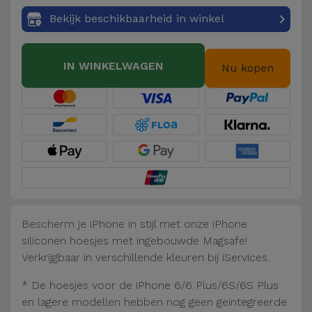
Fiets
Bekijk beschikbaarheid in winkel
Computer
Aaccessoires
IN WINKELWAGEN
Nu kopen
iPad en
Tablet
Accessoires
Kids
Bekijk
alles
Bescherm je iPhone in stijl met onze iPhone
siliconen hoesjes met ingebouwde Magsafe!
Verkrijgbaar in verschillende kleuren bij iServices.
* De hoesjes voor de iPhone 6/6 Plus/6S/6S Plus
en lagere modellen hebben nog geen geïntegreerde