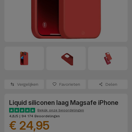
Refurbished
Adapters
Samsung
Apple
Watches
Hoezen en
Xiaomi
Schermbeschermers
Refurbished
Samsung
Huawei
Powerbanks
Refurbished
Oppo
Opladers
iMac
OnePlus
Hoofdtelefoons
Refurbished
Vergelijken
Favorieten
Delen
en
Consoles
Google
Luidsprekers
Liquid siliconen laag Magsafe iPhone
Bekijk
Dyson
Smartwatches
alles
Bekijk onze beoordelingen
4,8/5 | 94 174 Beoordelingen
en Bandjes
€ 24,95
TCL