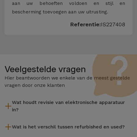
aan uw behoeften voldoen en stijl en
bescherming toevoegen aan uw uitrusting.
Referentie:
IS227408
Veelgestelde vragen
Hier beantwoorden we enkele van de meest gestelde
vragen door onze klanten
Wat houdt revisie van elektronische apparatuur
in?
Het reviseren omvat verschillende stappen zoals inspectie,
Wat is het verschil tussen refurbished en used?
reiniging, en niet te vergeten het repareren van elk defect
onderdeel. Het is belangrijk om te onthouden dat alle
De gereviseerde producten van iServices worden zorgvuldig