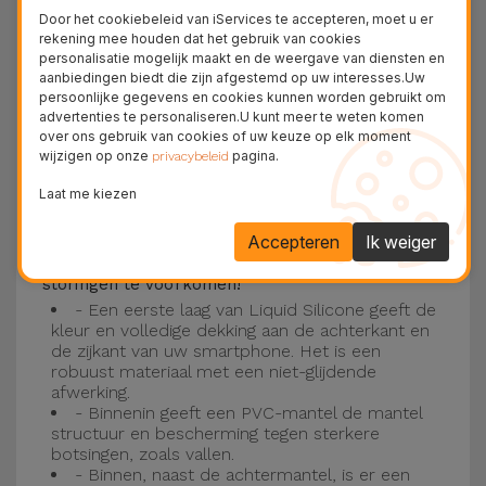
Deze laag is compatibel met de modellen
iPhone
Door het cookiebeleid van iServices te accepteren, moet u er
15
, 14, 13, 12 onder meer en het nieuwste model
rekening mee houden dat het gebruik van cookies
personalisatie mogelijk maakt en de weergave van diensten en
van de Apple, de
iPhone 16
en
iPhone 17
.
aanbiedingen biedt die zijn afgestemd op uw interesses.Uw
persoonlijke gegevens en cookies kunnen worden gebruikt om
Drie-laagse bescherming met de
advertenties te personaliseren.U kunt meer te weten komen
over ons gebruik van cookies of uw keuze op elk moment
siliconen kappen
wijzigen op onze
pagina.
privacybeleid
Onze iPhone siliconen hoesjes hebben een
Laat me kiezen
robuuste, kwalitatieve constructie met een
Accepteren
Ik weiger
drielaagse constructie om ongelukken en
storingen te voorkomen!
- Een eerste laag van Liquid Silicone geeft de
kleur en volledige dekking aan de achterkant en
de zijkant van uw smartphone. Het is een
robuust materiaal met een niet-glijdende
afwerking.
- Binnenin geeft een PVC-mantel de mantel
structuur en bescherming tegen sterkere
botsingen, zoals vallen.
- Binnen, naast de achtermantel, is er een