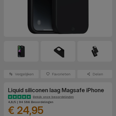
Refurbished
Adapters
Samsung
Apple
Watches
Hoezen en
Xiaomi
Schermbeschermers
Refurbished
Samsung
Huawei
Powerbanks
Refurbished
Oppo
Opladers
iMac
OnePlus
Hoofdtelefoons
Refurbished
Vergelijken
Favorieten
Delen
en
Consoles
Google
Luidsprekers
Liquid siliconen laag Magsafe iPhone
Bekijk
Dyson
Smartwatches
alles
Bekijk onze beoordelingen
4,8/5 | 94 586 Beoordelingen
en Bandjes
€ 24,95
TCL