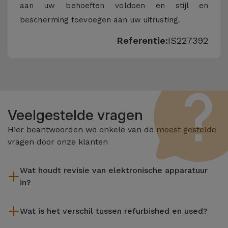
aan uw behoeften voldoen en stijl en
bescherming toevoegen aan uw uitrusting.
Referentie:
IS227392
Veelgestelde vragen
Hier beantwoorden we enkele van de meest gestelde
vragen door onze klanten
Wat houdt revisie van elektronische apparatuur
in?
Het reviseren omvat verschillende stappen zoals inspectie,
Wat is het verschil tussen refurbished en used?
reiniging, en niet te vergeten het repareren van elk defect
onderdeel. Het is belangrijk om te onthouden dat alle
De gereviseerde producten van iServices worden zorgvuldig