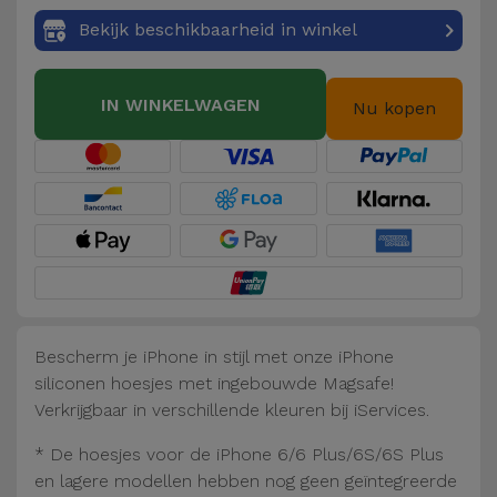
Fiets
Bekijk beschikbaarheid in winkel
Computer
Aaccessoires
IN WINKELWAGEN
Nu kopen
iPad en
Tablet
Accessoires
Kids
Bekijk
alles
Bescherm je iPhone in stijl met onze iPhone
siliconen hoesjes met ingebouwde Magsafe!
Verkrijgbaar in verschillende kleuren bij iServices.
* De hoesjes voor de iPhone 6/6 Plus/6S/6S Plus
en lagere modellen hebben nog geen geïntegreerde