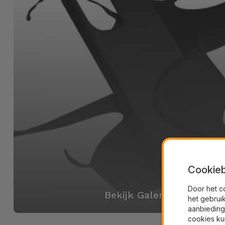
Cookieb
Door het c
Bekijk Galerij
het gebrui
aanbieding
cookies ku