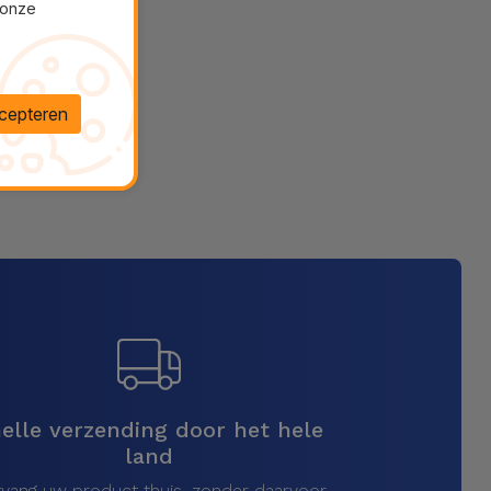
 onze
cepteren
elle verzending door het hele
land
vang uw product thuis, zonder daarvoor