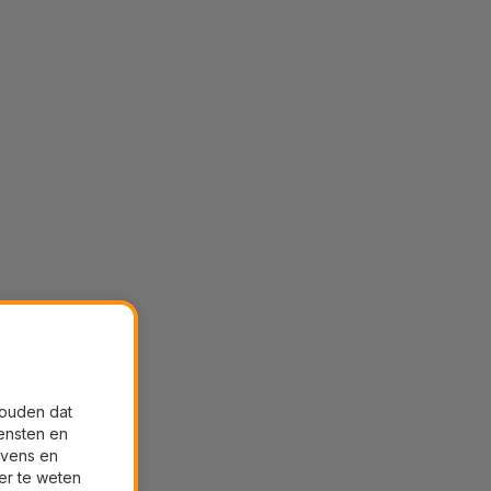
houden dat
ensten en
evens en
er te weten