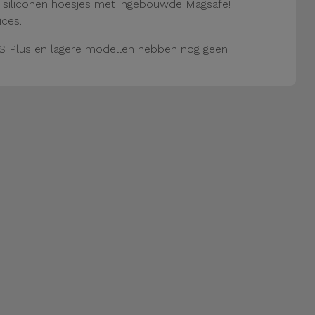
e siliconen hoesjes met ingebouwde Magsafe!
ices.
S Plus en lagere modellen hebben nog geen