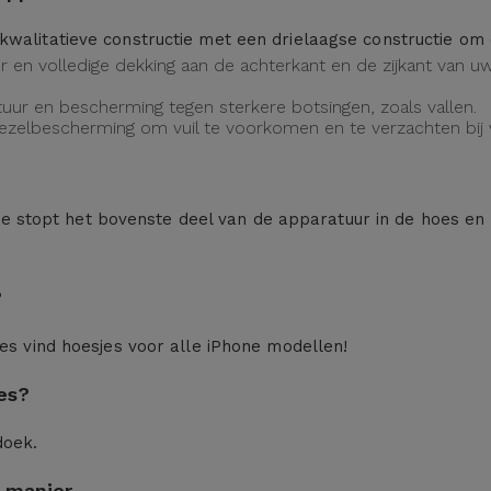
kwalitatieve constructie met een drielaagse constructie o
eur en volledige dekking aan de achterkant en de zijkant van
uur en bescherming tegen sterkere botsingen, zoals vallen.
vezelbescherming om vuil te voorkomen en te verzachten bij v
n: je stopt het bovenste deel van de apparatuur in de hoes en
?
ces
vind hoesjes voor alle iPhone modellen!
es?
doek.
 manier