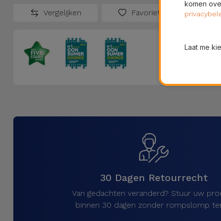
komen over
Vergelijken
Favorieten
privacybel
Laat me ki
30 Dagen Retourrecht
Van gedachten veranderd? Stuur uw pro
binnen 30 dagen zonder rompslomp ter