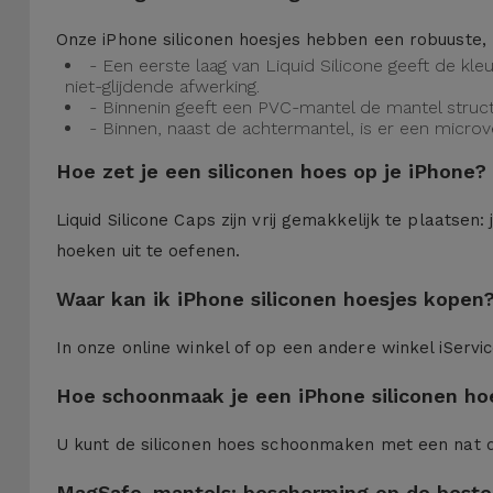
Onze iPhone siliconen hoesjes hebben een robuuste, 
- Een eerste laag van Liquid Silicone geeft de kl
niet-glijdende afwerking.
- Binnenin geeft een PVC-mantel de mantel struct
- Binnen, naast de achtermantel, is er een micro
Hoe zet je een siliconen hoes op je iPhone?
Liquid Silicone Caps zijn vrij gemakkelijk te plaatse
hoeken uit te oefenen.
Waar kan ik iPhone siliconen hoesjes kopen
In onze online winkel of op een andere winkel iServi
Hoe schoonmaak je een iPhone siliconen ho
U kunt de siliconen hoes schoonmaken met een nat 
MagSafe-mantels: bescherming op de beste