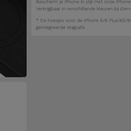
Bescherm je iPhone in stijl met onze iPhon
Verkrijgbaar in verschillende kleuren bij iServ
* De hoesjes voor de iPhone 6/6 Plus/6S/6
geïntegreerde Magsafe.