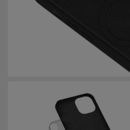
Telefoonketens
Andere
merken
Gadgets
Bekijk
Hygiëne
alles
en Huis
Portemonnees,
Tassen en
Koffers
Trackers
en
Accessoires
Mobiliteit,
Auto en