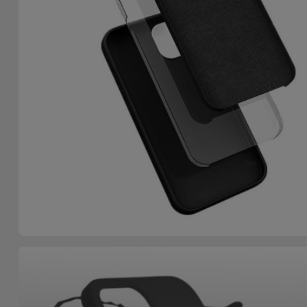
Fiets
Computer
Aaccessoires
iPad en
Tablet
Accessoires
Kids
Bekijk
alles