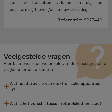
aan uw behoeften voldoen en stijl en
bescherming toevoegen aan uw uitrusting.
Referentie:
IS227446
Veelgestelde vragen
Hier beantwoorden we enkele van de meest gestelde
vragen door onze klanten
Wat houdt revisie van elektronische apparatuur
in?
Het reviseren omvat verschillende stappen zoals inspectie,
Wat is het verschil tussen refurbished en used?
reiniging, en niet te vergeten het repareren van elk defect
onderdeel. Het is belangrijk om te onthouden dat alle
De gereviseerde producten van iServices worden zorgvuldig