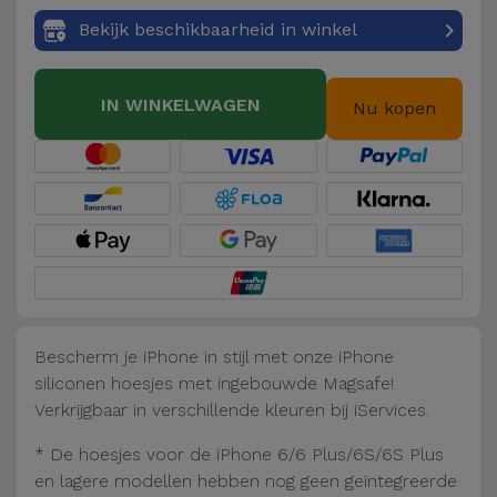
Fiets
Bekijk beschikbaarheid in winkel
Computer
Aaccessoires
IN WINKELWAGEN
Nu kopen
iPad en
Tablet
Accessoires
Kids
Bekijk
alles
Bescherm je iPhone in stijl met onze iPhone
siliconen hoesjes met ingebouwde Magsafe!
Verkrijgbaar in verschillende kleuren bij iServices.
* De hoesjes voor de iPhone 6/6 Plus/6S/6S Plus
en lagere modellen hebben nog geen geïntegreerde