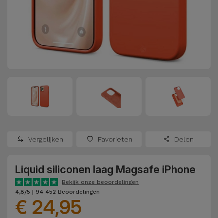
Refurbished
Adapters
Samsung
Apple
Watches
Hoezen en
Xiaomi
Schermbeschermers
Refurbished
Samsung
Huawei
Powerbanks
Refurbished
Oppo
Opladers
iMac
OnePlus
Hoofdtelefoons
Refurbished
Vergelijken
Favorieten
Delen
en
Consoles
Google
Luidsprekers
Liquid siliconen laag Magsafe iPhone
Bekijk
Dyson
Smartwatches
alles
Bekijk onze beoordelingen
4,8/5 | 94 452 Beoordelingen
en Bandjes
€ 24,95
TCL