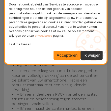
Deze laag is compatibel met de modellen
iPhone
Door het cookiebeleid van iServices te accepteren, moet u er
15
, 14, 13, 12 onder meer en het nieuwste model
rekening mee houden dat het gebruik van cookies
personalisatie mogelijk maakt en de weergave van diensten en
van de Apple, de
iPhone 16
en
iPhone 17
.
aanbiedingen biedt die zijn afgestemd op uw interesses.Uw
persoonlijke gegevens en cookies kunnen worden gebruikt om
Drie-laagse bescherming met de
advertenties te personaliseren.U kunt meer te weten komen
over ons gebruik van cookies of uw keuze op elk moment
siliconen kappen
wijzigen op onze
pagina.
privacybeleid
Onze iPhone siliconen hoesjes hebben een
Laat me kiezen
robuuste, kwalitatieve constructie met een
Accepteren
Ik weiger
drielaagse constructie om ongelukken en
storingen te voorkomen!
- Een eerste laag van Liquid Silicone geeft de
kleur en volledige dekking aan de achterkant en
de zijkant van uw smartphone. Het is een
robuust materiaal met een niet-glijdende
afwerking.
- Binnenin geeft een PVC-mantel de mantel
structuur en bescherming tegen sterkere
botsingen, zoals vallen.
- Binnen, naast de achtermantel, is er een