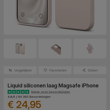
Refurbished
Adapters
Samsung
Apple
Watches
Hoezen en
Xiaomi
Schermbeschermers
Refurbished
Samsung
Huawei
Powerbanks
Refurbished
Oppo
Opladers
iMac
OnePlus
Hoofdtelefoons
Refurbished
Vergelijken
Favorieten
Delen
en
Consoles
Google
Luidsprekers
Liquid siliconen laag Magsafe iPhone
Bekijk
Dyson
Smartwatches
alles
Bekijk onze beoordelingen
4,8/5 | 94 360 Beoordelingen
en Bandjes
€ 24,95
TCL