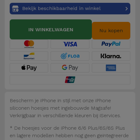
Fiets
Bekijk beschikbaarheid in winkel
Computer
Aaccessoires
IN WINKELWAGEN
Nu kopen
iPad en
Tablet
Accessoires
Kids
Bekijk
alles
Bescherm je iPhone in stijl met onze iPhone
siliconen hoesjes met ingebouwde Magsafe!
Verkrijgbaar in verschillende kleuren bij iServices.
* De hoesjes voor de iPhone 6/6 Plus/6S/6S Plus
en lagere modellen hebben nog geen geïntegreerde