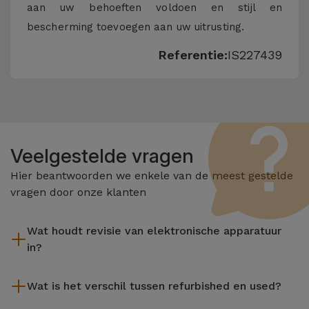
aan uw behoeften voldoen en stijl en
bescherming toevoegen aan uw uitrusting.
Referentie:
IS227439
Veelgestelde vragen
Hier beantwoorden we enkele van de meest gestelde
vragen door onze klanten
Wat houdt revisie van elektronische apparatuur
in?
Het reviseren omvat verschillende stappen zoals inspectie,
Wat is het verschil tussen refurbished en used?
reiniging, en niet te vergeten het repareren van elk defect
onderdeel. Het is belangrijk om te onthouden dat alle
De gereviseerde producten van iServices worden zorgvuldig