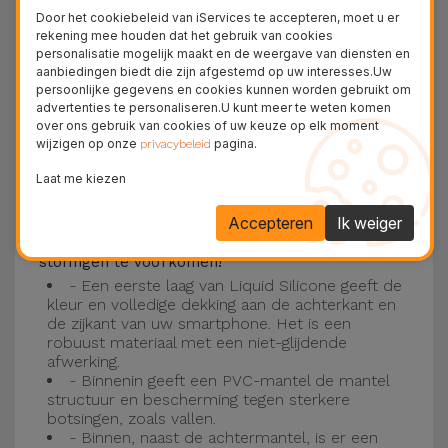
Deze laag is compatibel met de modellen
iPhone
Door het cookiebeleid van iServices te accepteren, moet u er
15
, 14, 13, 12 onder meer en het nieuwste model
rekening mee houden dat het gebruik van cookies
personalisatie mogelijk maakt en de weergave van diensten en
van de Apple, de
iPhone 16
en
iPhone 17
.
aanbiedingen biedt die zijn afgestemd op uw interesses.Uw
persoonlijke gegevens en cookies kunnen worden gebruikt om
Drie-laagse bescherming met de
advertenties te personaliseren.U kunt meer te weten komen
over ons gebruik van cookies of uw keuze op elk moment
siliconen kappen
wijzigen op onze
pagina.
privacybeleid
Onze iPhone siliconen hoesjes hebben een
Laat me kiezen
robuuste, kwalitatieve constructie met een
Accepteren
Ik weiger
drielaagse constructie om ongelukken en
storingen te voorkomen!
- Een eerste laag van Liquid Silicone geeft de
kleur en volledige dekking aan de achterkant en
de zijkant van uw smartphone. Het is een
robuust materiaal met een niet-glijdende
afwerking.
- Binnenin geeft een PVC-mantel de mantel
structuur en bescherming tegen sterkere
botsingen, zoals vallen.
- Binnen, naast de achtermantel, is er een