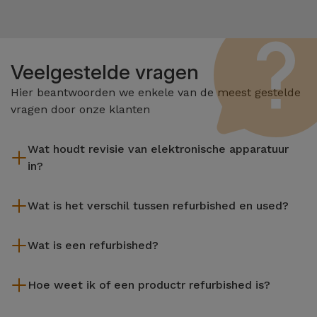
Veelgestelde vragen
Hier beantwoorden we enkele van de meest gestelde
vragen door onze klanten
Wat houdt revisie van elektronische apparatuur
in?
Het reviseren omvat verschillende stappen zoals inspectie,
Wat is het verschil tussen refurbished en used?
reiniging, en niet te vergeten het repareren van elk defect
onderdeel. Het is belangrijk om te onthouden dat alle
De gereviseerde producten van iServices worden zorgvuldig
apparatuur die door Services wordt gereviseerd,
Wat is een refurbished?
getest en voorbereid door gespecialiseerde technici om hun
verschillende rigoureuze kwaliteits- en prestatietests
perfecte werking te garanderen. In tegenstelling tot een
Een refurbished product is een apparaat dat weinig of niet is
ondergaat voordat deze te koop wordt aangeboden.
tweedehands product biedt een gereviseerd apparaat van
Hoe weet ik of een productr refurbished is?
gebruikt. Het kan in de winkel hebben gestaan of afkomstig
iServices een grotere betrouwbaarheid, een garantie van 3
zijn uit inruilprogramma's, het aflopen van leasecontracten of
Een apparaat is Refurbished wanneer de verpakking niet de
jaar en een uitstekende prijs-kwaliteitverhouding, waardoor u