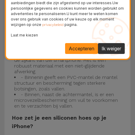
siliconen kappen
aanbiedingen biedt die zijn afgestemd op uw interesses.Uw
persoonlijke gegevens en cookies kunnen worden gebruikt om
advertenties te personaliseren.U kunt meer te weten komen
Onze iPhone siliconen hoesjes hebben een
over ons gebruik van cookies of uw keuze op elk moment
robuuste, kwalitatieve constructie met een
wijzigen op onze
pagina.
privacybeleid
drielaagse constructie om ongelukken en
Laat me kiezen
storingen te voorkomen!
Accepteren
Ik weiger
- Een eerste laag van Liquid Silicone geeft de
kleur en volledige dekking aan de achterkant en
de zijkant van uw smartphone. Het is een
robuust materiaal met een niet-glijdende
afwerking.
- Binnenin geeft een PVC-mantel de mantel
structuur en bescherming tegen sterkere
botsingen, zoals vallen.
- Binnen, naast de achtermantel, is er een
microvezelbescherming om vuil te voorkomen
en te verzachten bij vallen.
Hoe zet je een siliconen hoes op je
iPhone?