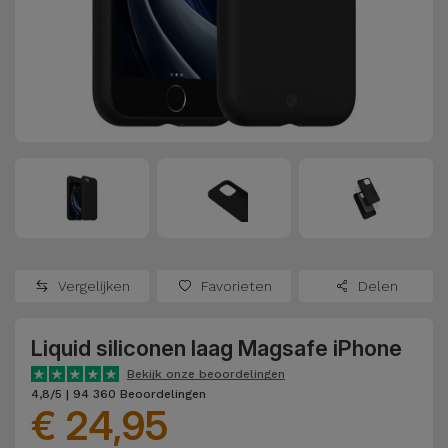
Refurbished
Adapters
Samsung
Apple
Watches
Hoezen en
Xiaomi
Schermbeschermers
Refurbished
Samsung
Huawei
Powerbanks
Refurbished
Oppo
Opladers
iMac
OnePlus
Hoofdtelefoons
Refurbished
Vergelijken
Favorieten
Delen
en
Consoles
Google
Luidsprekers
Liquid siliconen laag Magsafe iPhone
Bekijk
Dyson
Smartwatches
alles
Bekijk onze beoordelingen
4,8/5 | 94 360 Beoordelingen
en Bandjes
€ 24,95
TCL