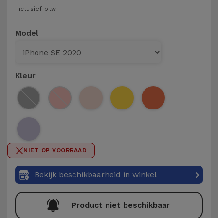
Telefoonketens
Inclusief btw
Andere
merken
Gadgets
Model
Bekijk
Hygiëne
alles
en Huis
Kleur
Portemonnees,
Tassen en
Koffers
Trackers
NIET OP VOORRAAD
en
Accessoires
Bekijk beschikbaarheid in winkel
Mobiliteit,
Product niet beschikbaar
Auto en