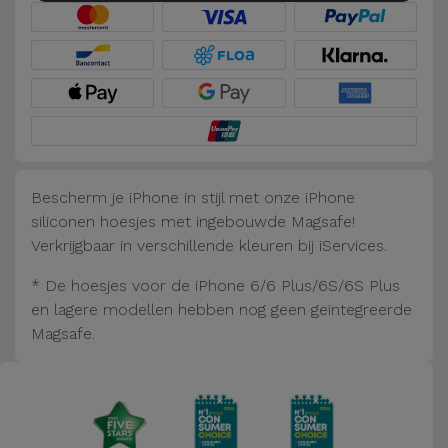
Fiets
Computer
Aaccessoires
iPad en
Tablet
Accessoires
Bescherm je iPhone in stijl met onze iPhone
siliconen hoesjes met ingebouwde Magsafe!
Kids
Verkrijgbaar in verschillende kleuren bij iServices.
* De hoesjes voor de iPhone 6/6 Plus/6S/6S Plus
Bekijk
en lagere modellen hebben nog geen geïntegreerde
alles
Magsafe.