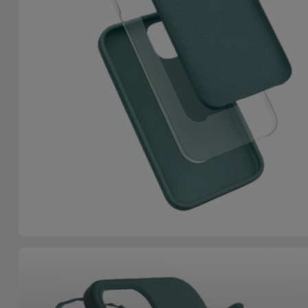
Fiets
Computer
Aaccessoires
iPad en
Tablet
Accessoires
Kids
Bekijk
alles