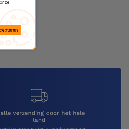
 onze
cepteren
elle verzending door het hele
land
vang uw product thuis, zonder daarvoor