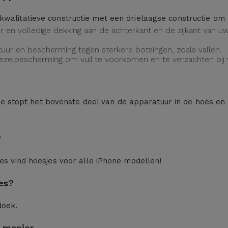
kwalitatieve constructie met een drielaagse constructie o
eur en volledige dekking aan de achterkant en de zijkant van
uur en bescherming tegen sterkere botsingen, zoals vallen.
vezelbescherming om vuil te voorkomen en te verzachten bij v
n: je stopt het bovenste deel van de apparatuur in de hoes en
?
ces
vind hoesjes voor alle iPhone modellen!
es?
doek.
 manier