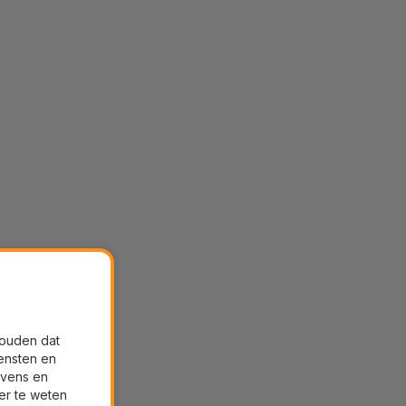
houden dat
ensten en
evens en
er te weten