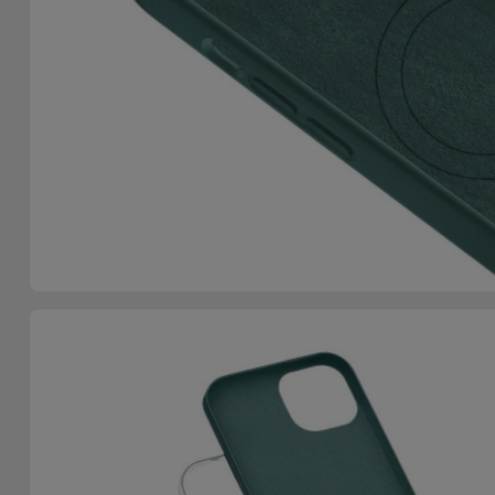
Telefoonketens
Andere
merken
Gadgets
Bekijk
Hygiëne
alles
en Huis
Portemonnees,
Tassen en
Koffers
Trackers
en
Accessoires
Mobiliteit,
Auto en