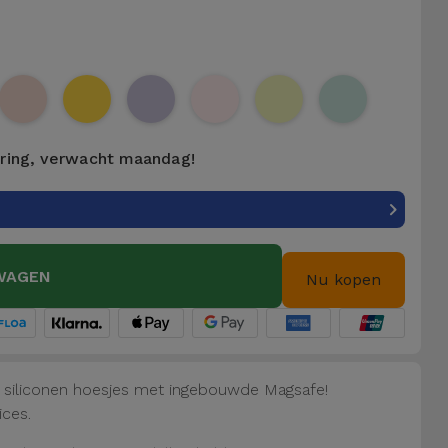
ering, verwacht maandag!
WAGEN
Nu kopen
e siliconen hoesjes met ingebouwde Magsafe!
ices.