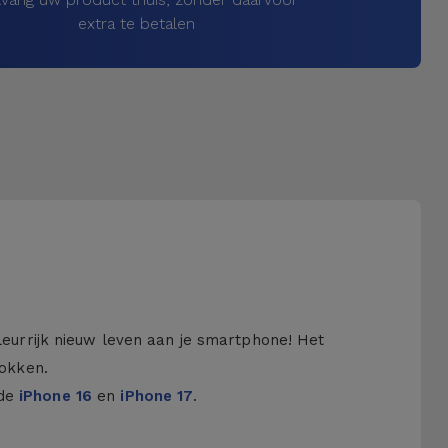
extra te betalen
kleurrijk nieuw leven aan je smartphone! Het
hokken.
 de
iPhone 16
en
iPhone 17
.