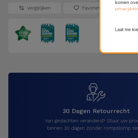
komen over
Vergelijken
Favorieten
privacybel
Laat me ki
30 Dagen Retourrecht
Van gedachten veranderd? Stuur uw pro
binnen 30 dagen zonder rompslomp ter