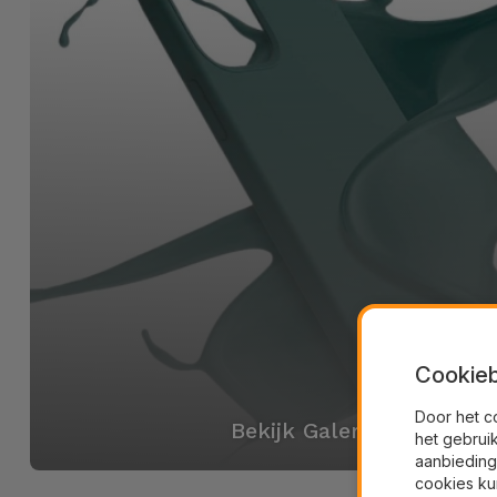
Cookieb
Door het c
Bekijk Galerij
het gebrui
aanbieding
cookies ku