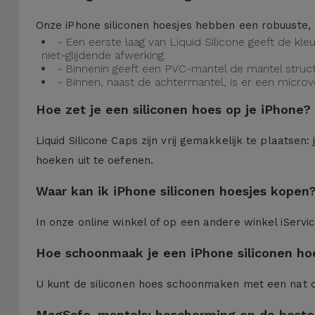
Onze iPhone siliconen hoesjes hebben een robuuste, 
- Een eerste laag van Liquid Silicone geeft de kl
niet-glijdende afwerking.
- Binnenin geeft een PVC-mantel de mantel struct
- Binnen, naast de achtermantel, is er een micro
Hoe zet je een siliconen hoes op je iPhone?
Liquid Silicone Caps zijn vrij gemakkelijk te plaatse
hoeken uit te oefenen.
Waar kan ik iPhone siliconen hoesjes kopen
In onze online winkel of op een andere winkel iServi
Hoe schoonmaak je een iPhone siliconen ho
U kunt de siliconen hoes schoonmaken met een nat 
MagSafe-mantels: bescherming op de beste