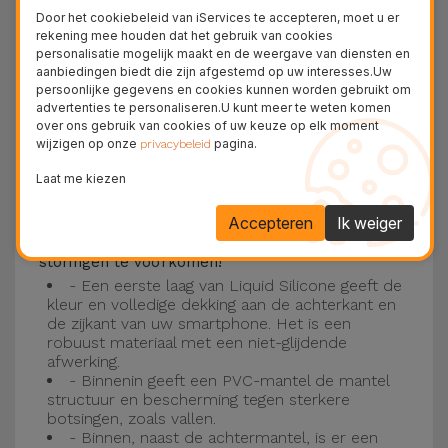
Deze laag is compatibel met de modellen
iPhone
Door het cookiebeleid van iServices te accepteren, moet u er
15
, 14, 13, 12 onder meer en het nieuwste model
rekening mee houden dat het gebruik van cookies
personalisatie mogelijk maakt en de weergave van diensten en
van de Apple, de
iPhone 16
en
iPhone 17
.
aanbiedingen biedt die zijn afgestemd op uw interesses.Uw
persoonlijke gegevens en cookies kunnen worden gebruikt om
Drie-laagse bescherming met de
advertenties te personaliseren.U kunt meer te weten komen
over ons gebruik van cookies of uw keuze op elk moment
siliconen kappen
wijzigen op onze
pagina.
privacybeleid
Onze iPhone siliconen hoesjes hebben een
Laat me kiezen
robuuste, kwalitatieve constructie met een
Accepteren
Ik weiger
drielaagse constructie om ongelukken en
storingen te voorkomen!
- Een eerste laag van Liquid Silicone geeft de
kleur en volledige dekking aan de achterkant en
de zijkant van uw smartphone. Het is een
robuust materiaal met een niet-glijdende
afwerking.
- Binnenin geeft een PVC-mantel de mantel
structuur en bescherming tegen sterkere
botsingen, zoals vallen.
- Binnen, naast de achtermantel, is er een