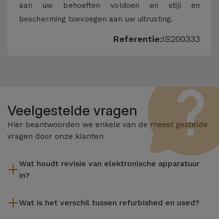
aan uw behoeften voldoen en stijl en
bescherming toevoegen aan uw uitrusting.
Referentie:
IS200333
Veelgestelde vragen
Hier beantwoorden we enkele van de meest gestelde
vragen door onze klanten
Wat houdt revisie van elektronische apparatuur
in?
Het reviseren omvat verschillende stappen zoals inspectie,
Wat is het verschil tussen refurbished en used?
reiniging, en niet te vergeten het repareren van elk defect
onderdeel. Het is belangrijk om te onthouden dat alle
De gereviseerde producten van iServices worden zorgvuldig