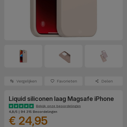
Refurbished
Adapters
Samsung
Apple
Watches
Hoezen en
Xiaomi
Schermbeschermers
Refurbished
Samsung
Huawei
Powerbanks
Refurbished
Oppo
Opladers
iMac
OnePlus
Hoofdtelefoons
Refurbished
Vergelijken
Favorieten
Delen
en
Consoles
Google
Luidsprekers
Liquid siliconen laag Magsafe iPhone
Bekijk
Dyson
Smartwatches
alles
Bekijk onze beoordelingen
4,8/5 | 94 315 Beoordelingen
en Bandjes
€ 24,95
TCL