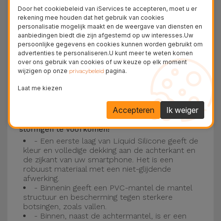
Deze laag is compatibel met de modellen
iPhone
Door het cookiebeleid van iServices te accepteren, moet u er
15
, 14, 13, 12 onder meer en het nieuwste model
rekening mee houden dat het gebruik van cookies
personalisatie mogelijk maakt en de weergave van diensten en
van de Apple, de
iPhone 16
en
iPhone 17
.
aanbiedingen biedt die zijn afgestemd op uw interesses.Uw
persoonlijke gegevens en cookies kunnen worden gebruikt om
Drie-laagse bescherming met de
advertenties te personaliseren.U kunt meer te weten komen
over ons gebruik van cookies of uw keuze op elk moment
siliconen kappen
wijzigen op onze
pagina.
privacybeleid
Onze iPhone siliconen hoesjes hebben een
Laat me kiezen
robuuste, kwalitatieve constructie met een
Accepteren
Ik weiger
drielaagse constructie om ongelukken en
storingen te voorkomen!
- Een eerste laag van Liquid Silicone geeft de
kleur en volledige dekking aan de achterkant en
de zijkant van uw smartphone. Het is een
robuust materiaal met een niet-glijdende
afwerking.
- Binnenin geeft een PVC-mantel de mantel
structuur en bescherming tegen sterkere
botsingen, zoals vallen.
- Binnen, naast de achtermantel, is er een