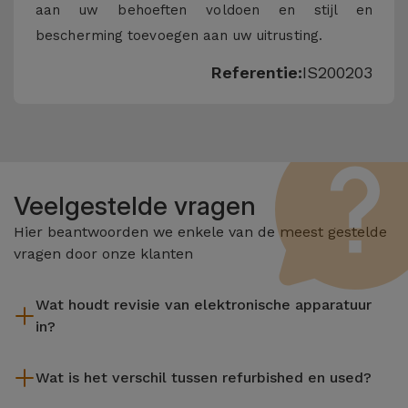
aan uw behoeften voldoen en stijl en
bescherming toevoegen aan uw uitrusting.
Referentie:
IS200203
Veelgestelde vragen
Hier beantwoorden we enkele van de meest gestelde
vragen door onze klanten
Wat houdt revisie van elektronische apparatuur
in?
Het reviseren omvat verschillende stappen zoals inspectie,
Wat is het verschil tussen refurbished en used?
reiniging, en niet te vergeten het repareren van elk defect
onderdeel. Het is belangrijk om te onthouden dat alle
De gereviseerde producten van iServices worden zorgvuldig