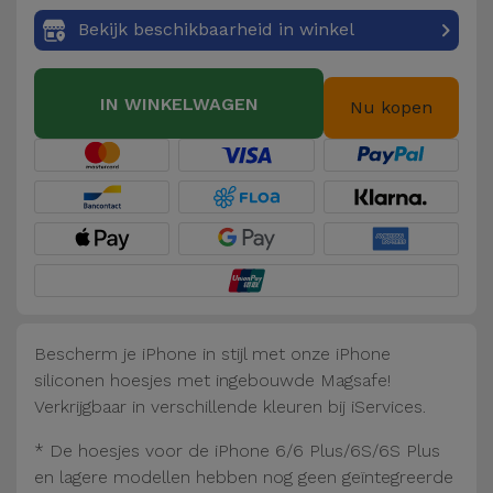
Fiets
Bekijk beschikbaarheid in winkel
Computer
Aaccessoires
IN WINKELWAGEN
Nu kopen
iPad en
Tablet
Accessoires
Kids
Bekijk
alles
Bescherm je iPhone in stijl met onze iPhone
siliconen hoesjes met ingebouwde Magsafe!
Verkrijgbaar in verschillende kleuren bij iServices.
* De hoesjes voor de iPhone 6/6 Plus/6S/6S Plus
en lagere modellen hebben nog geen geïntegreerde