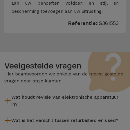
aan uw behoeften voldoen en stijl en
bescherming toevoegen aan uw uitrusting.
Referentie:
IS361553
Veelgestelde vragen
Hier beantwoorden we enkele van de meest gestelde
vragen door onze klanten
Wat houdt revisie van elektronische apparatuur
in?
Het reviseren omvat verschillende stappen zoals inspectie,
Wat is het verschil tussen refurbished en used?
reiniging, en niet te vergeten het repareren van elk defect
onderdeel. Het is belangrijk om te onthouden dat alle
De gereviseerde producten van iServices worden zorgvuldig