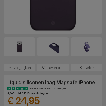
Refurbished
Adapters
Samsung
Apple
Watches
Hoezen en
Xiaomi
Schermbeschermers
Refurbished
Samsung
Huawei
Powerbanks
Refurbished
Oppo
Opladers
iMac
OnePlus
Hoofdtelefoons
Refurbished
Vergelijken
Favorieten
Delen
en
Consoles
Google
Luidsprekers
Liquid siliconen laag Magsafe iPhone
Bekijk
Dyson
Smartwatches
alles
Bekijk onze beoordelingen
4,8/5 | 94 315 Beoordelingen
en Bandjes
€ 24,95
TCL