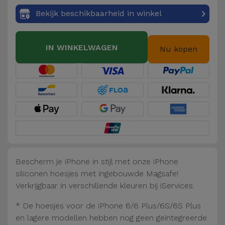
Fiets
Bekijk beschikbaarheid in winkel
Computer
Aaccessoires
IN WINKELWAGEN
Nu kopen
iPad en
Tablet
Accessoires
Kids
Bekijk
alles
Bescherm je iPhone in stijl met onze iPhone
siliconen hoesjes met ingebouwde Magsafe!
Verkrijgbaar in verschillende kleuren bij iServices.
* De hoesjes voor de iPhone 6/6 Plus/6S/6S Plus
en lagere modellen hebben nog geen geïntegreerde