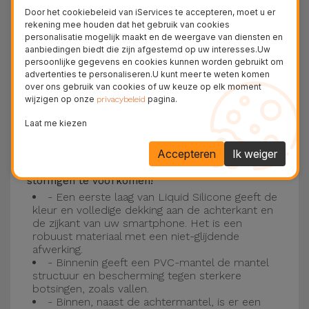
Deze laag is compatibel met de modellen
iPhone
Door het cookiebeleid van iServices te accepteren, moet u er
15
, 14, 13, 12 onder meer en het nieuwste model
rekening mee houden dat het gebruik van cookies
personalisatie mogelijk maakt en de weergave van diensten en
van de Apple, de
iPhone 16
en
iPhone 17
.
aanbiedingen biedt die zijn afgestemd op uw interesses.Uw
persoonlijke gegevens en cookies kunnen worden gebruikt om
Drie-laagse bescherming met de
advertenties te personaliseren.U kunt meer te weten komen
over ons gebruik van cookies of uw keuze op elk moment
siliconen kappen
wijzigen op onze
pagina.
privacybeleid
Onze iPhone siliconen hoesjes hebben een
Laat me kiezen
robuuste, kwalitatieve constructie met een
Accepteren
Ik weiger
drielaagse constructie om ongelukken en
storingen te voorkomen!
- Een eerste laag van Liquid Silicone geeft de
kleur en volledige dekking aan de achterkant en
de zijkant van uw smartphone. Het is een
robuust materiaal met een niet-glijdende
afwerking.
- Binnenin geeft een PVC-mantel de mantel
structuur en bescherming tegen sterkere
botsingen, zoals vallen.
- Binnen, naast de achtermantel, is er een