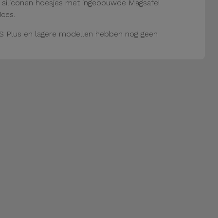
e siliconen hoesjes met ingebouwde Magsafe!
ices.
S Plus en lagere modellen hebben nog geen