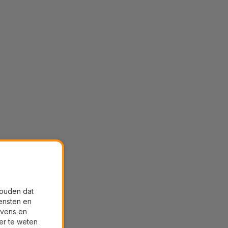
houden dat
ensten en
evens en
er te weten