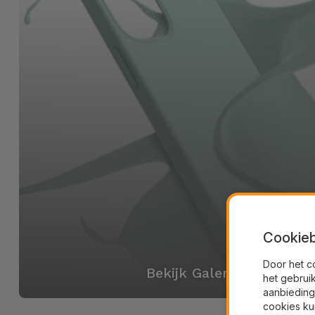
Cookieb
Door het c
Bekijk Galerij
het gebrui
aanbieding
cookies ku