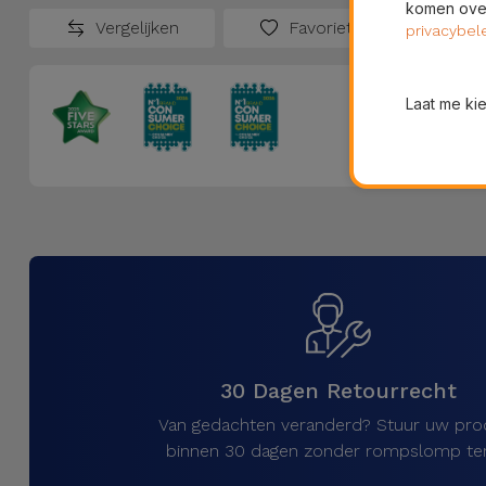
komen over
Vergelijken
Favorieten
privacybel
Laat me ki
30 Dagen Retourrecht
Van gedachten veranderd? Stuur uw pro
binnen 30 dagen zonder rompslomp ter