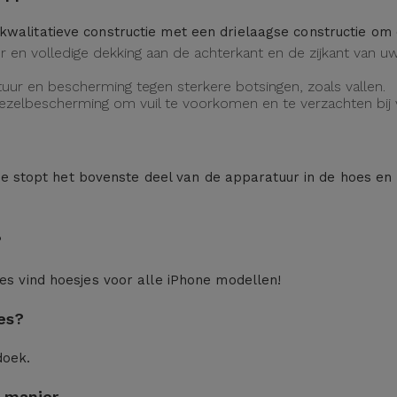
kwalitatieve constructie met een drielaagse constructie o
eur en volledige dekking aan de achterkant en de zijkant van
uur en bescherming tegen sterkere botsingen, zoals vallen.
vezelbescherming om vuil te voorkomen en te verzachten bij v
n: je stopt het bovenste deel van de apparatuur in de hoes en
?
ces
vind hoesjes voor alle iPhone modellen!
es?
doek.
 manier