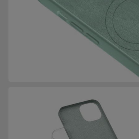
Telefoonketens
Andere
merken
Gadgets
Bekijk
Hygiëne
alles
en Huis
Portemonnees,
Tassen en
Koffers
Trackers
en
Accessoires
Mobiliteit,
Auto en