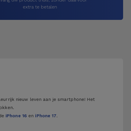
extra te betalen
kleurrijk nieuw leven aan je smartphone! Het
hokken.
 de
iPhone 16
en
iPhone 17
.