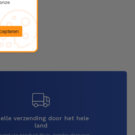
 onze
cepteren
elle verzending door het hele
land
vang uw product thuis, zonder daarvoor