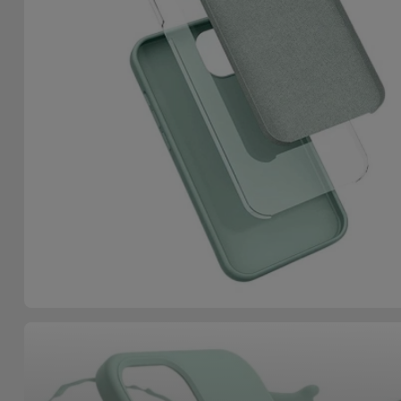
Fiets
Computer
Aaccessoires
iPad en
Tablet
Accessoires
Kids
Bekijk
alles