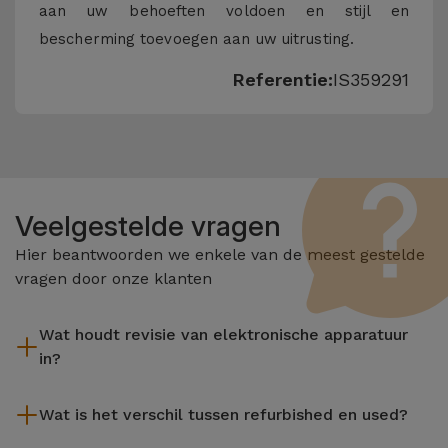
aan uw behoeften voldoen en stijl en
bescherming toevoegen aan uw uitrusting.
Referentie:
IS359291
Veelgestelde vragen
Hier beantwoorden we enkele van de meest gestelde
vragen door onze klanten
Wat houdt revisie van elektronische apparatuur
in?
Het reviseren omvat verschillende stappen zoals inspectie,
Wat is het verschil tussen refurbished en used?
reiniging, en niet te vergeten het repareren van elk defect
onderdeel. Het is belangrijk om te onthouden dat alle
De gereviseerde producten van iServices worden zorgvuldig