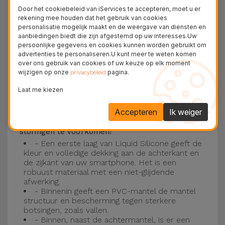
Deze laag is compatibel met de modellen
iPhone
Door het cookiebeleid van iServices te accepteren, moet u er
15
, 14, 13, 12 onder meer en het nieuwste model
rekening mee houden dat het gebruik van cookies
personalisatie mogelijk maakt en de weergave van diensten en
van de Apple, de
iPhone 16
en
iPhone 17
.
aanbiedingen biedt die zijn afgestemd op uw interesses.Uw
persoonlijke gegevens en cookies kunnen worden gebruikt om
Drie-laagse bescherming met de
advertenties te personaliseren.U kunt meer te weten komen
over ons gebruik van cookies of uw keuze op elk moment
siliconen kappen
wijzigen op onze
pagina.
privacybeleid
Onze iPhone siliconen hoesjes hebben een
Laat me kiezen
robuuste, kwalitatieve constructie met een
Accepteren
Ik weiger
drielaagse constructie om ongelukken en
storingen te voorkomen!
- Een eerste laag van Liquid Silicone geeft de
kleur en volledige dekking aan de achterkant en
de zijkant van uw smartphone. Het is een
robuust materiaal met een niet-glijdende
afwerking.
- Binnenin geeft een PVC-mantel de mantel
structuur en bescherming tegen sterkere
botsingen, zoals vallen.
- Binnen, naast de achtermantel, is er een