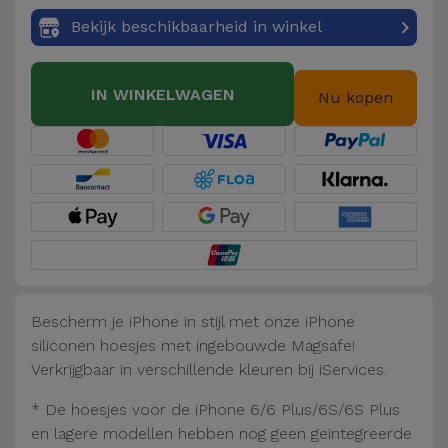
Fiets
Bekijk beschikbaarheid in winkel
Computer
Aaccessoires
IN WINKELWAGEN
Nu kopen
iPad en
Tablet
Accessoires
Kids
Bekijk
alles
Bescherm je iPhone in stijl met onze iPhone
siliconen hoesjes met ingebouwde Magsafe!
Verkrijgbaar in verschillende kleuren bij iServices.
* De hoesjes voor de iPhone 6/6 Plus/6S/6S Plus
en lagere modellen hebben nog geen geïntegreerde