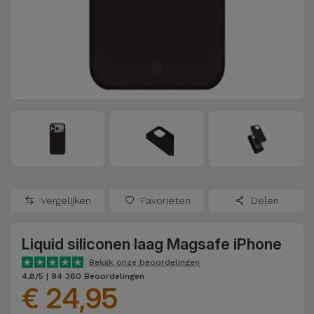
Refurbished
Adapters
Samsung
Apple
Watches
Hoezen en
Xiaomi
Schermbeschermers
Refurbished
Samsung
Huawei
Powerbanks
Refurbished
Oppo
Opladers
iMac
OnePlus
Hoofdtelefoons
Refurbished
Vergelijken
Favorieten
Delen
en
Consoles
Google
Luidsprekers
Liquid siliconen laag Magsafe iPhone
Bekijk
Dyson
Smartwatches
alles
Bekijk onze beoordelingen
4,8/5 | 94 360 Beoordelingen
en Bandjes
€ 24,95
TCL