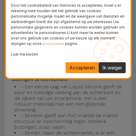
Deze laag is compatibel met de modellen
iPhone
Door het cookiebeleid van iServices te accepteren, moet u er
15
, 14, 13, 12 onder meer en het nieuwste model
rekening mee houden dat het gebruik van cookies
personalisatie mogelijk maakt en de weergave van diensten en
van de Apple, de
iPhone 16
en
iPhone 17
.
aanbiedingen biedt die zijn afgestemd op uw interesses.Uw
persoonlijke gegevens en cookies kunnen worden gebruikt om
Drie-laagse bescherming met de
advertenties te personaliseren.U kunt meer te weten komen
over ons gebruik van cookies of uw keuze op elk moment
siliconen kappen
wijzigen op onze
pagina.
privacybeleid
Onze iPhone siliconen hoesjes hebben een
Laat me kiezen
robuuste, kwalitatieve constructie met een
Accepteren
Ik weiger
drielaagse constructie om ongelukken en
storingen te voorkomen!
- Een eerste laag van Liquid Silicone geeft de
kleur en volledige dekking aan de achterkant en
de zijkant van uw smartphone. Het is een
robuust materiaal met een niet-glijdende
afwerking.
- Binnenin geeft een PVC-mantel de mantel
structuur en bescherming tegen sterkere
botsingen, zoals vallen.
- Binnen, naast de achtermantel, is er een