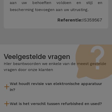
aan uw behoeften voldoen en stijl en
bescherming toevoegen aan uw uitrusting.
Referentie:
IS359567
Veelgestelde vragen
Hier beantwoorden we enkele van de meest gestelde
vragen door onze klanten
Wat houdt revisie van elektronische apparatuur
in?
Het reviseren omvat verschillende stappen zoals inspectie,
Wat is het verschil tussen refurbished en used?
reiniging, en niet te vergeten het repareren van elk defect
onderdeel. Het is belangrijk om te onthouden dat alle
De gereviseerde producten van iServices worden zorgvuldig