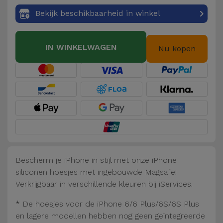
Fiets
Bekijk beschikbaarheid in winkel
Computer
Aaccessoires
IN WINKELWAGEN
Nu kopen
iPad en
Tablet
Accessoires
Kids
Bekijk
alles
Bescherm je iPhone in stijl met onze iPhone
siliconen hoesjes met ingebouwde Magsafe!
Verkrijgbaar in verschillende kleuren bij iServices.
* De hoesjes voor de iPhone 6/6 Plus/6S/6S Plus
en lagere modellen hebben nog geen geïntegreerde