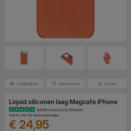
Refurbished
Adapters
Samsung
Apple
Watches
Hoezen en
Xiaomi
Schermbeschermers
Refurbished
Samsung
Huawei
Powerbanks
Refurbished
Oppo
Opladers
iMac
OnePlus
Hoofdtelefoons
Refurbished
Vergelijken
Favorieten
Delen
en
Consoles
Google
Luidsprekers
Liquid siliconen laag Magsafe iPhone
Bekijk
Dyson
Smartwatches
alles
Bekijk onze beoordelingen
4,8/5 | 94 315 Beoordelingen
en Bandjes
€ 24,95
TCL