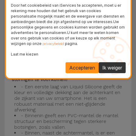
Deze laag is compatibel met de modellen
iPhone
Door het cookiebeleid van iServices te accepteren, moet u er
15
, 14, 13, 12 onder meer en het nieuwste model
rekening mee houden dat het gebruik van cookies
personalisatie mogelijk maakt en de weergave van diensten en
van de Apple, de
iPhone 16
en
iPhone 17
.
aanbiedingen biedt die zijn afgestemd op uw interesses.Uw
persoonlijke gegevens en cookies kunnen worden gebruikt om
Drie-laagse bescherming met de
advertenties te personaliseren.U kunt meer te weten komen
over ons gebruik van cookies of uw keuze op elk moment
siliconen kappen
wijzigen op onze
pagina.
privacybeleid
Onze iPhone siliconen hoesjes hebben een
Laat me kiezen
robuuste, kwalitatieve constructie met een
Accepteren
Ik weiger
drielaagse constructie om ongelukken en
storingen te voorkomen!
- Een eerste laag van Liquid Silicone geeft de
kleur en volledige dekking aan de achterkant en
de zijkant van uw smartphone. Het is een
robuust materiaal met een niet-glijdende
afwerking.
- Binnenin geeft een PVC-mantel de mantel
structuur en bescherming tegen sterkere
botsingen, zoals vallen.
- Binnen, naast de achtermantel, is er een