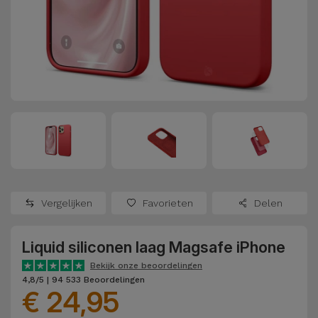
Refurbished
Adapters
Samsung
Apple
Watches
Hoezen en
Xiaomi
Schermbeschermers
Refurbished
Samsung
Huawei
Powerbanks
Refurbished
Oppo
Opladers
iMac
OnePlus
Hoofdtelefoons
Refurbished
Vergelijken
Favorieten
Delen
en
Consoles
Google
Luidsprekers
Liquid siliconen laag Magsafe iPhone
Bekijk
Dyson
Smartwatches
alles
Bekijk onze beoordelingen
4,8/5 | 94 533 Beoordelingen
en Bandjes
€ 24,95
TCL