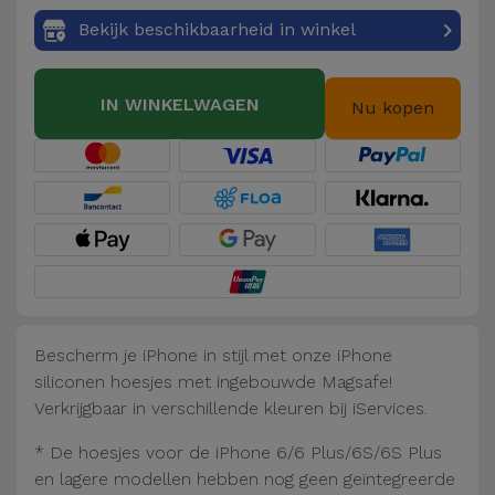
Fiets
Bekijk beschikbaarheid in winkel
Computer
Aaccessoires
IN WINKELWAGEN
Nu kopen
iPad en
Tablet
Accessoires
Kids
Bekijk
alles
Bescherm je iPhone in stijl met onze iPhone
siliconen hoesjes met ingebouwde Magsafe!
Verkrijgbaar in verschillende kleuren bij iServices.
* De hoesjes voor de iPhone 6/6 Plus/6S/6S Plus
en lagere modellen hebben nog geen geïntegreerde