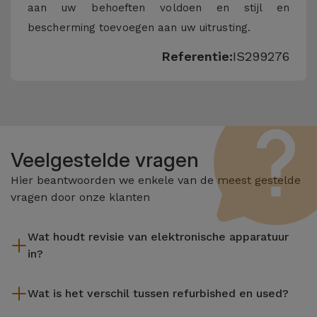
aan uw behoeften voldoen en stijl en
bescherming toevoegen aan uw uitrusting.
Referentie:
IS299276
Veelgestelde vragen
Hier beantwoorden we enkele van de meest gestelde
vragen door onze klanten
Wat houdt revisie van elektronische apparatuur
in?
Het reviseren omvat verschillende stappen zoals inspectie,
Wat is het verschil tussen refurbished en used?
reiniging, en niet te vergeten het repareren van elk defect
onderdeel. Het is belangrijk om te onthouden dat alle
De gereviseerde producten van iServices worden zorgvuldig