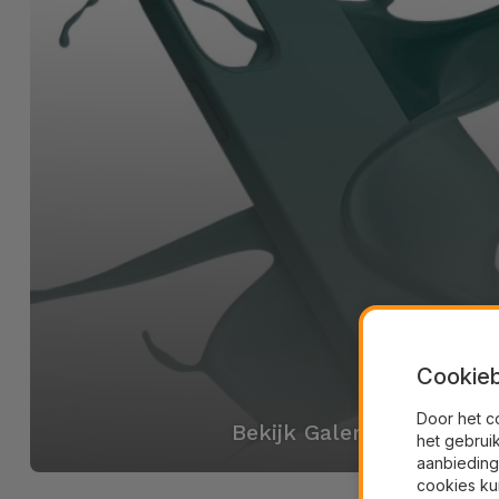
Cookieb
Door het c
Bekijk Galerij
het gebrui
aanbieding
cookies ku