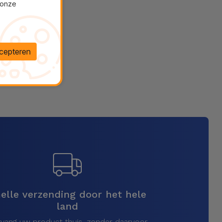
 onze
cepteren
elle verzending door het hele
land
vang uw product thuis, zonder daarvoor