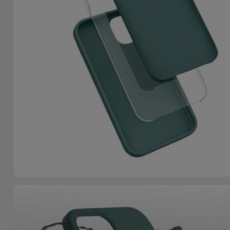
Fiets
Computer
Aaccessoires
iPad en
Tablet
Accessoires
Kids
Bekijk
alles