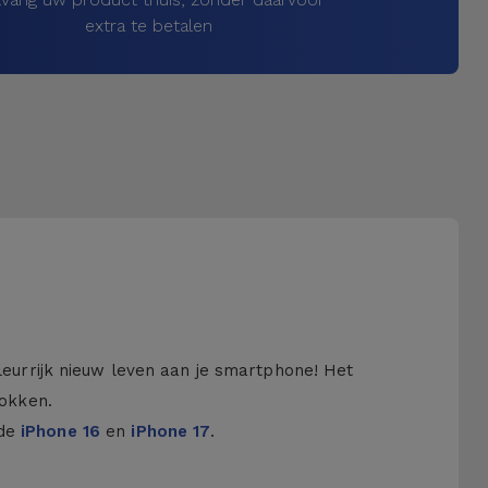
extra te betalen
kleurrijk nieuw leven aan je smartphone! Het
hokken.
 de
iPhone 16
en
iPhone 17
.