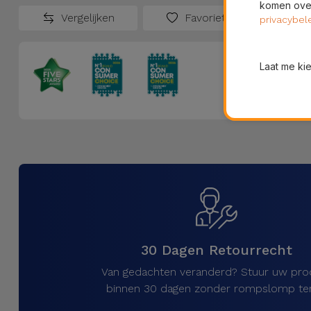
komen over
Vergelijken
Favorieten
privacybel
Laat me ki
30 Dagen Retourrecht
Van gedachten veranderd? Stuur uw pro
binnen 30 dagen zonder rompslomp ter