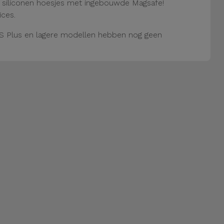
e siliconen hoesjes met ingebouwde Magsafe!
ices.
S Plus en lagere modellen hebben nog geen