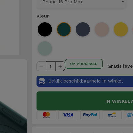
Kleur
OP VOORRAAD
Gratis lev
1
Bekijk beschikbaarheid in winkel
IN WINKEL