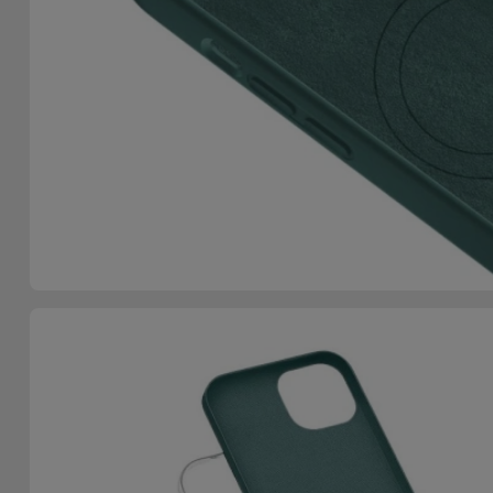
Telefoonketens
Andere
merken
Gadgets
Bekijk
Hygiëne
alles
en Huis
Portemonnees,
Tassen en
Koffers
Trackers
en
Accessoires
Mobiliteit,
Auto en