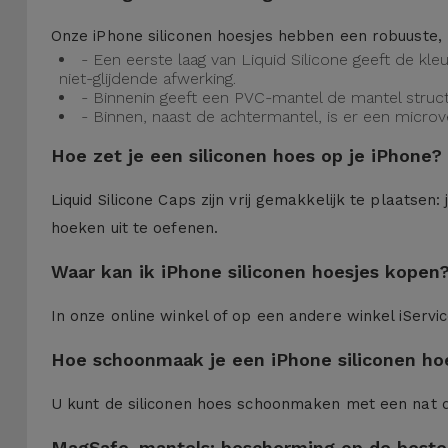
Onze iPhone siliconen hoesjes hebben een robuuste, 
- Een eerste laag van Liquid Silicone geeft de kl
niet-glijdende afwerking.
- Binnenin geeft een PVC-mantel de mantel struct
- Binnen, naast de achtermantel, is er een micro
Hoe zet je een siliconen hoes op je iPhone?
Liquid Silicone Caps zijn vrij gemakkelijk te plaatse
hoeken uit te oefenen.
Waar kan ik iPhone siliconen hoesjes kopen
In onze online winkel of op een andere winkel iServi
Hoe schoonmaak je een iPhone siliconen ho
U kunt de siliconen hoes schoonmaken met een nat 
MagSafe-mantels: bescherming op de beste