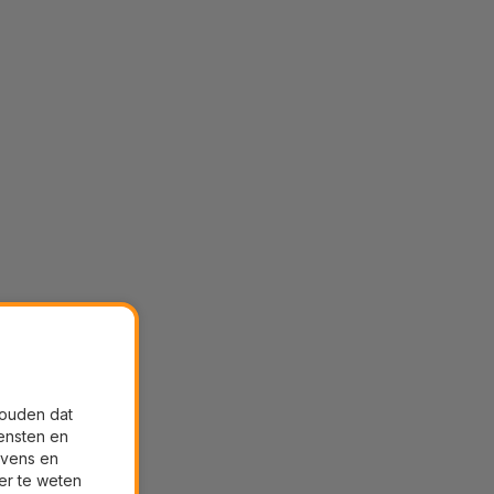
houden dat
ensten en
evens en
er te weten