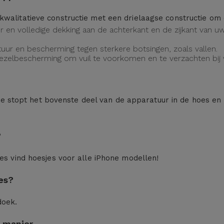
kwalitatieve constructie met een drielaagse constructie o
eur en volledige dekking aan de achterkant en de zijkant van
uur en bescherming tegen sterkere botsingen, zoals vallen.
vezelbescherming om vuil te voorkomen en te verzachten bij v
n: je stopt het bovenste deel van de apparatuur in de hoes en
?
ces
vind hoesjes voor alle iPhone modellen!
es?
doek.
 manier