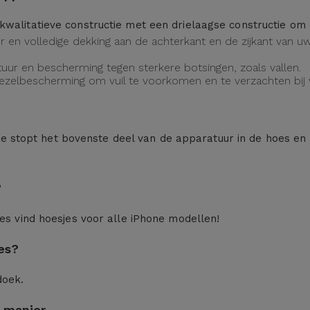
kwalitatieve constructie met een drielaagse constructie o
eur en volledige dekking aan de achterkant en de zijkant van
uur en bescherming tegen sterkere botsingen, zoals vallen.
vezelbescherming om vuil te voorkomen en te verzachten bij v
n: je stopt het bovenste deel van de apparatuur in de hoes en
?
ces
vind hoesjes voor alle iPhone modellen!
es?
doek.
 manier