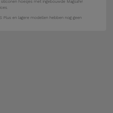
e siliconen hoesjes met ingebouwde Magsafe!
ices.
S Plus en lagere modellen hebben nog geen