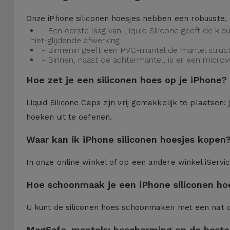
Onze iPhone siliconen hoesjes hebben een robuuste, 
- Een eerste laag van Liquid Silicone geeft de kl
niet-glijdende afwerking.
- Binnenin geeft een PVC-mantel de mantel struct
- Binnen, naast de achtermantel, is er een micro
Hoe zet je een siliconen hoes op je iPhone?
Liquid Silicone Caps zijn vrij gemakkelijk te plaatse
hoeken uit te oefenen.
Waar kan ik iPhone siliconen hoesjes kopen
In onze online winkel of op een andere winkel iServi
Hoe schoonmaak je een iPhone siliconen ho
U kunt de siliconen hoes schoonmaken met een nat 
MagSafe-mantels: bescherming op de beste