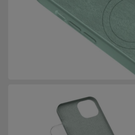
Telefoonketens
Andere
merken
Gadgets
Bekijk
Hygiëne
alles
en Huis
Portemonnees,
Tassen en
Koffers
Trackers
en
Accessoires
Mobiliteit,
Auto en