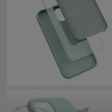
Fiets
Computer
Aaccessoires
iPad en
Tablet
Accessoires
Kids
Bekijk
alles