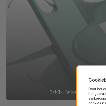
Cookieb
Door het c
Bekijk Galerij
het gebrui
aanbieding
cookies ku