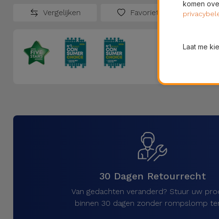
komen over
Vergelijken
Favorieten
privacybel
Laat me ki
30 Dagen Retourrecht
Van gedachten veranderd? Stuur uw pro
binnen 30 dagen zonder rompslomp ter