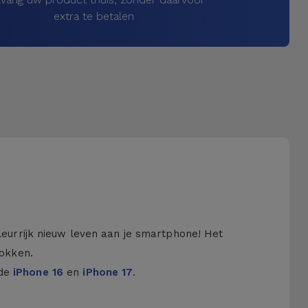
extra te betalen
kleurrijk nieuw leven aan je smartphone! Het
hokken.
 de
iPhone 16
en
iPhone 17
.