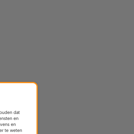
houden dat
ensten en
evens en
er te weten