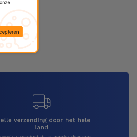
 onze
cepteren
elle verzending door het hele
land
vang uw product thuis, zonder daarvoor