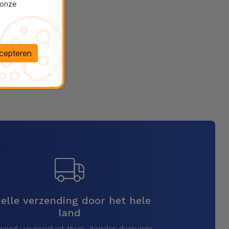
 onze
cepteren
elle verzending door het hele
land
vang uw product thuis, zonder daarvoor