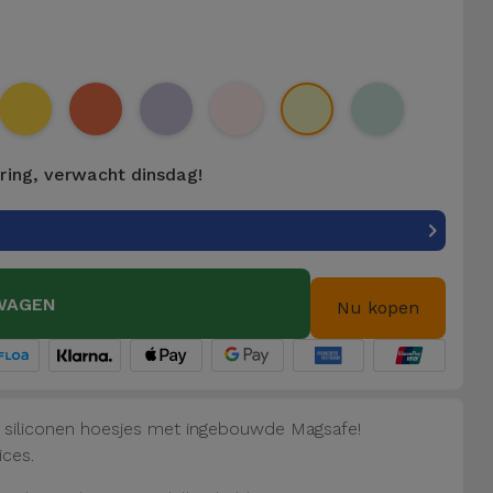
ering, verwacht dinsdag!
WAGEN
Nu kopen
e siliconen hoesjes met ingebouwde Magsafe!
ices.