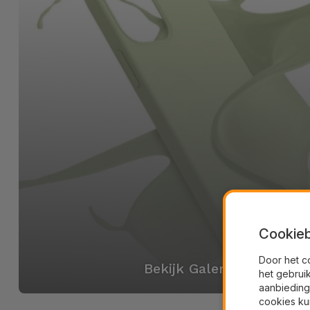
Cookieb
Door het c
Bekijk Galerij
het gebrui
aanbieding
cookies ku