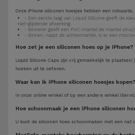
Onze iPhone siliconen hoesjes hebben een robuuste, 
- Een eerste laag van Liquid Silicone geeft de kl
niet-glijdende afwerking.
- Binnenin geeft een PVC-mantel de mantel struct
- Binnen, naast de achtermantel, is er een micro
Hoe zet je een siliconen hoes op je iPhone?
Liquid Silicone Caps zijn vrij gemakkelijk te plaatse
hoeken uit te oefenen.
Waar kan ik iPhone siliconen hoesjes kopen
In onze online winkel of op een andere winkel iServi
Hoe schoonmaak je een iPhone siliconen ho
U kunt de siliconen hoes schoonmaken met een nat 
MagSafe-mantels: bescherming op de beste