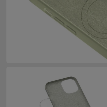
Telefoonketens
Andere
merken
Gadgets
Bekijk
Hygiëne
alles
en Huis
Portemonnees,
Tassen en
Koffers
Trackers
en
Accessoires
Mobiliteit,
Auto en