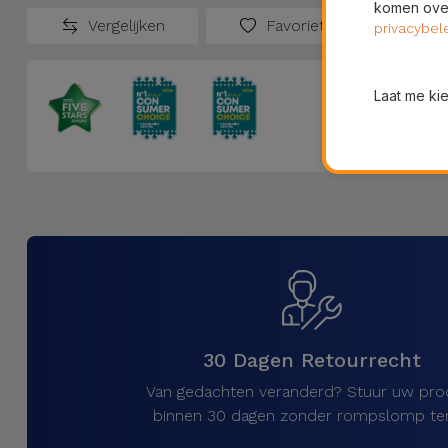
komen over
Vergelijken
Favorieten
privacybel
Laat me ki
30 Dagen Retourrecht
Van gedachten veranderd? Stuur uw pro
binnen 30 dagen zonder rompslomp ter