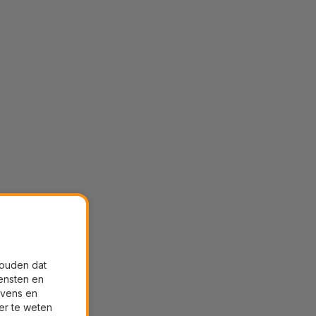
houden dat
ensten en
evens en
er te weten