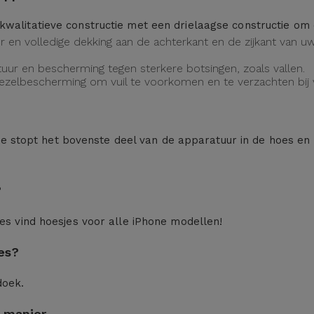
kwalitatieve constructie met een drielaagse constructie o
eur en volledige dekking aan de achterkant en de zijkant van
uur en bescherming tegen sterkere botsingen, zoals vallen.
vezelbescherming om vuil te voorkomen en te verzachten bij v
n: je stopt het bovenste deel van de apparatuur in de hoes en
?
ces
vind hoesjes voor alle iPhone modellen!
es?
doek.
 manier