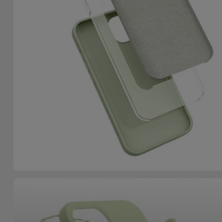
Fiets
Computer
Aaccessoires
iPad en
Tablet
Accessoires
Kids
Bekijk
alles