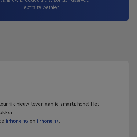
extra te betalen
kleurrijk nieuw leven aan je smartphone! Het
hokken.
 de
iPhone 16
en
iPhone 17
.