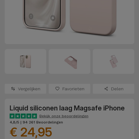
Refurbished
Adapters
Samsung
Apple
Watches
Hoezen en
Xiaomi
Schermbeschermers
Refurbished
Samsung
Huawei
Powerbanks
Refurbished
Oppo
Opladers
iMac
OnePlus
Hoofdtelefoons
Refurbished
Vergelijken
Favorieten
Delen
en
Consoles
Google
Luidsprekers
Liquid siliconen laag Magsafe iPhone
Bekijk
Dyson
Smartwatches
alles
Bekijk onze beoordelingen
4,8/5 | 94 261 Beoordelingen
en Bandjes
€ 24,95
TCL