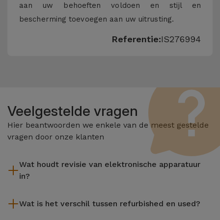
aan uw behoeften voldoen en stijl en
bescherming toevoegen aan uw uitrusting.
Referentie:
IS276994
Veelgestelde vragen
Hier beantwoorden we enkele van de meest gestelde
vragen door onze klanten
Wat houdt revisie van elektronische apparatuur
in?
Het reviseren omvat verschillende stappen zoals inspectie,
Wat is het verschil tussen refurbished en used?
reiniging, en niet te vergeten het repareren van elk defect
onderdeel. Het is belangrijk om te onthouden dat alle
De gereviseerde producten van iServices worden zorgvuldig