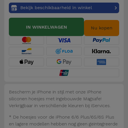
Fiets
Bekijk beschikbaarheid in winkel
Computer
Aaccessoires
IN WINKELWAGEN
Nu kopen
iPad en
Tablet
Accessoires
Kids
Bekijk
alles
Bescherm je iPhone in stijl met onze iPhone
siliconen hoesjes met ingebouwde Magsafe!
Verkrijgbaar in verschillende kleuren bij iServices.
* De hoesjes voor de iPhone 6/6 Plus/6S/6S Plus
en lagere modellen hebben nog geen geïntegreerde