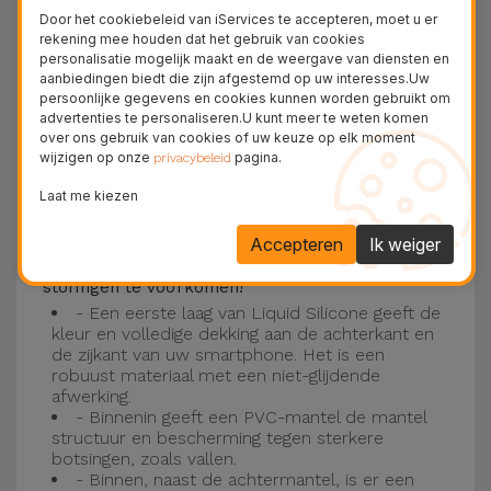
Deze laag is compatibel met de modellen
iPhone
Door het cookiebeleid van iServices te accepteren, moet u er
15
, 14, 13, 12 onder meer en het nieuwste model
rekening mee houden dat het gebruik van cookies
personalisatie mogelijk maakt en de weergave van diensten en
van de Apple, de
iPhone 16
en
iPhone 17
.
aanbiedingen biedt die zijn afgestemd op uw interesses.Uw
persoonlijke gegevens en cookies kunnen worden gebruikt om
Drie-laagse bescherming met de
advertenties te personaliseren.U kunt meer te weten komen
over ons gebruik van cookies of uw keuze op elk moment
siliconen kappen
wijzigen op onze
pagina.
privacybeleid
Onze iPhone siliconen hoesjes hebben een
Laat me kiezen
robuuste, kwalitatieve constructie met een
Accepteren
Ik weiger
drielaagse constructie om ongelukken en
storingen te voorkomen!
- Een eerste laag van Liquid Silicone geeft de
kleur en volledige dekking aan de achterkant en
de zijkant van uw smartphone. Het is een
robuust materiaal met een niet-glijdende
afwerking.
- Binnenin geeft een PVC-mantel de mantel
structuur en bescherming tegen sterkere
botsingen, zoals vallen.
- Binnen, naast de achtermantel, is er een