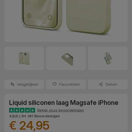
Refurbished
Adapters
Samsung
Apple
Watches
Hoezen en
Xiaomi
Schermbeschermers
Refurbished
Samsung
Huawei
Powerbanks
Refurbished
Oppo
Opladers
iMac
OnePlus
Hoofdtelefoons
Refurbished
Vergelijken
Favorieten
Delen
en
Consoles
Google
Luidsprekers
Liquid siliconen laag Magsafe iPhone
Bekijk
Dyson
Smartwatches
alles
Bekijk onze beoordelingen
4,8/5 | 94 261 Beoordelingen
en Bandjes
€ 24,95
TCL