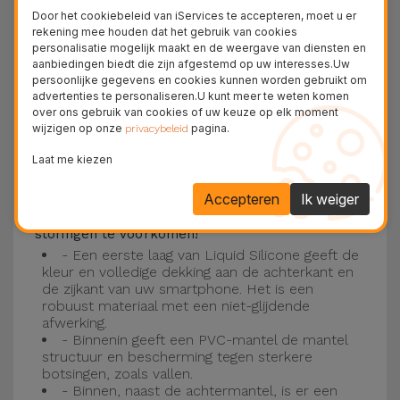
Deze laag is compatibel met de modellen
iPhone
Door het cookiebeleid van iServices te accepteren, moet u er
15
, 14, 13, 12 onder meer en het nieuwste model
rekening mee houden dat het gebruik van cookies
personalisatie mogelijk maakt en de weergave van diensten en
van de Apple, de
iPhone 16
en
iPhone 17
.
aanbiedingen biedt die zijn afgestemd op uw interesses.Uw
persoonlijke gegevens en cookies kunnen worden gebruikt om
Drie-laagse bescherming met de
advertenties te personaliseren.U kunt meer te weten komen
over ons gebruik van cookies of uw keuze op elk moment
siliconen kappen
wijzigen op onze
pagina.
privacybeleid
Onze iPhone siliconen hoesjes hebben een
Laat me kiezen
robuuste, kwalitatieve constructie met een
Accepteren
Ik weiger
drielaagse constructie om ongelukken en
storingen te voorkomen!
- Een eerste laag van Liquid Silicone geeft de
kleur en volledige dekking aan de achterkant en
de zijkant van uw smartphone. Het is een
robuust materiaal met een niet-glijdende
afwerking.
- Binnenin geeft een PVC-mantel de mantel
structuur en bescherming tegen sterkere
botsingen, zoals vallen.
- Binnen, naast de achtermantel, is er een