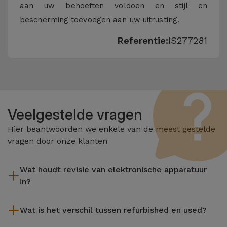
aan uw behoeften voldoen en stijl en
bescherming toevoegen aan uw uitrusting.
Referentie:
IS277281
Veelgestelde vragen
Hier beantwoorden we enkele van de meest gestelde
vragen door onze klanten
Wat houdt revisie van elektronische apparatuur
in?
Het reviseren omvat verschillende stappen zoals inspectie,
Wat is het verschil tussen refurbished en used?
reiniging, en niet te vergeten het repareren van elk defect
onderdeel. Het is belangrijk om te onthouden dat alle
De gereviseerde producten van iServices worden zorgvuldig