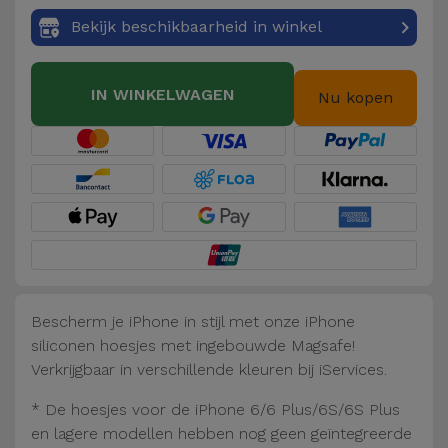
Fiets
Bekijk beschikbaarheid in winkel
Computer
Aaccessoires
IN WINKELWAGEN
Nu kopen
iPad en
Tablet
Accessoires
Kids
Bekijk
alles
Bescherm je iPhone in stijl met onze iPhone
siliconen hoesjes met ingebouwde Magsafe!
Verkrijgbaar in verschillende kleuren bij iServices.
* De hoesjes voor de iPhone 6/6 Plus/6S/6S Plus
en lagere modellen hebben nog geen geïntegreerde