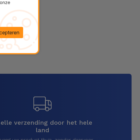
 onze
cepteren
elle verzending door het hele
land
vang uw product thuis, zonder daarvoor