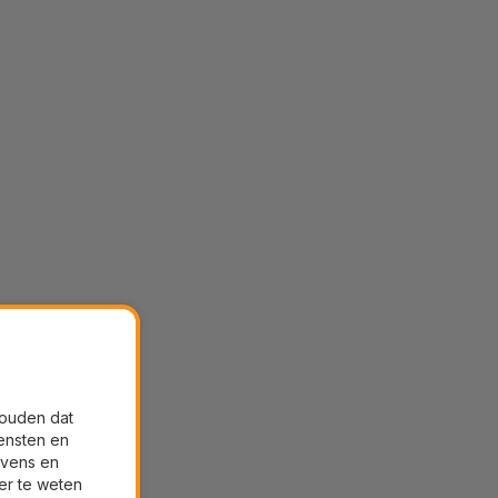
houden dat
ensten en
evens en
er te weten