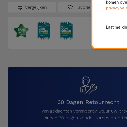
komen over
Vergelijken
Favorieten
privacybel
Laat me ki
30 Dagen Retourrecht
Van gedachten veranderd? Stuur uw pro
binnen 30 dagen zonder rompslomp ter