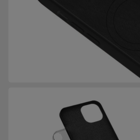
Telefoonketens
Andere
merken
Gadgets
Bekijk
Hygiëne
alles
en Huis
Portemonnees,
Tassen en
Koffers
Trackers
en
Accessoires
Mobiliteit,
Auto en