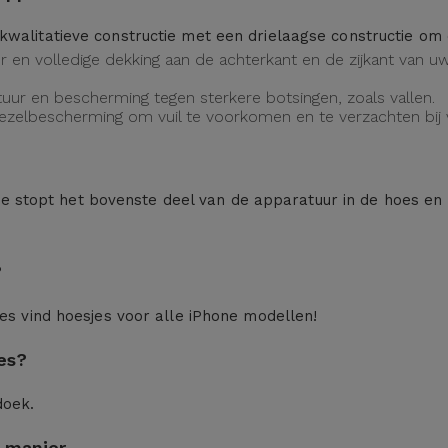
kwalitatieve constructie met een drielaagse constructie o
eur en volledige dekking aan de achterkant en de zijkant van
uur en bescherming tegen sterkere botsingen, zoals vallen.
vezelbescherming om vuil te voorkomen en te verzachten bij v
n: je stopt het bovenste deel van de apparatuur in de hoes en
?
ces
vind hoesjes voor alle iPhone modellen!
es?
doek.
 manier