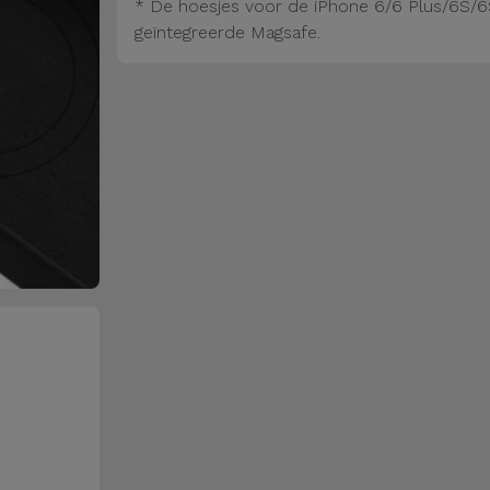
* De hoesjes voor de iPhone 6/6 Plus/6S/6
geïntegreerde Magsafe.