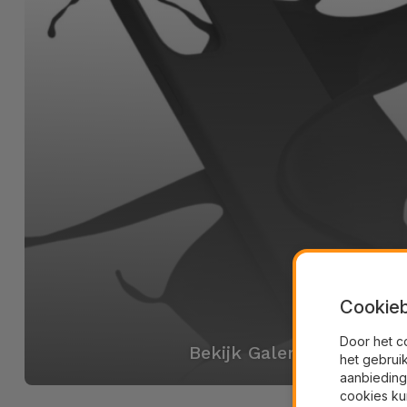
Cookieb
Door het c
Bekijk Galerij
het gebrui
aanbieding
cookies ku