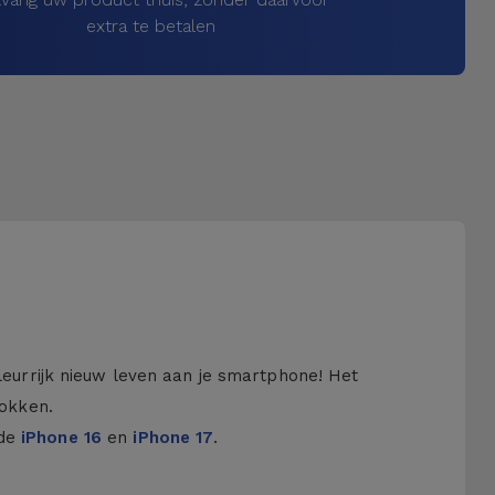
extra te betalen
kleurrijk nieuw leven aan je smartphone! Het
hokken.
 de
iPhone 16
en
iPhone 17
.