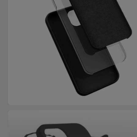
Fiets
Computer
Aaccessoires
iPad en
Tablet
Accessoires
Kids
Bekijk
alles