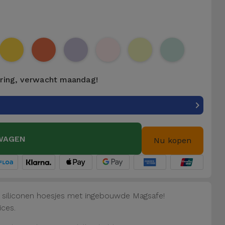
ering, verwacht maandag!
WAGEN
Nu kopen
e siliconen hoesjes met ingebouwde Magsafe!
ices.