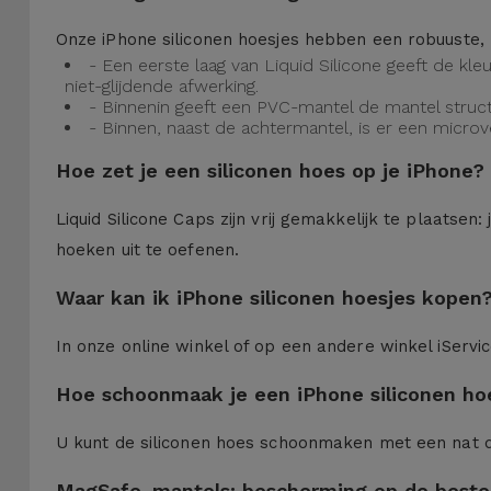
Onze iPhone siliconen hoesjes hebben een robuuste, 
- Een eerste laag van Liquid Silicone geeft de kl
niet-glijdende afwerking.
- Binnenin geeft een PVC-mantel de mantel struct
- Binnen, naast de achtermantel, is er een micro
Hoe zet je een siliconen hoes op je iPhone?
Liquid Silicone Caps zijn vrij gemakkelijk te plaatse
hoeken uit te oefenen.
Waar kan ik iPhone siliconen hoesjes kopen
In onze online winkel of op een andere winkel iServi
Hoe schoonmaak je een iPhone siliconen ho
U kunt de siliconen hoes schoonmaken met een nat 
MagSafe-mantels: bescherming op de beste