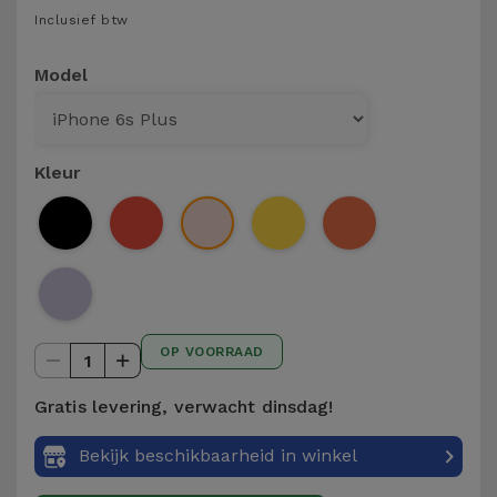
Telefoonketens
Inclusief btw
Andere
merken
Gadgets
Model
Bekijk
Hygiëne
alles
en Huis
Kleur
Portemonnees,
Tassen en
Koffers
Trackers
OP VOORRAAD
en
1
Accessoires
Gratis levering, verwacht dinsdag!
Mobiliteit,
Bekijk beschikbaarheid in winkel
Auto en