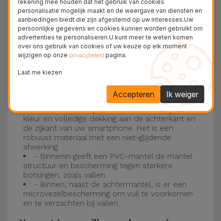
rekening mee houden dat het gebruik van cookies
personalisatie mogelijk maakt en de weergave van diensten en
Drie-laagse bescherming met de
aanbiedingen biedt die zijn afgestemd op uw interesses.Uw
persoonlijke gegevens en cookies kunnen worden gebruikt om
siliconen kappen
advertenties te personaliseren.U kunt meer te weten komen
over ons gebruik van cookies of uw keuze op elk moment
wijzigen op onze
pagina.
Onze iPhone siliconen hoesjes hebben een
privacybeleid
robuuste, kwalitatieve constructie met een
Laat me kiezen
drielaagse constructie om ongelukken en
Accepteren
Ik weiger
storingen te voorkomen!
- Een eerste laag van Liquid Silicone geeft de
kleur en volledige dekking aan de achterkant en
de zijkant van uw smartphone. Het is een
robuust materiaal met een niet-glijdende
afwerking.
- Binnenin geeft een PVC-mantel de mantel
structuur en bescherming tegen sterkere
botsingen, zoals vallen.
- Binnen, naast de achtermantel, is er een
microvezelbescherming om vuil te voorkomen
en te verzachten bij vallen.