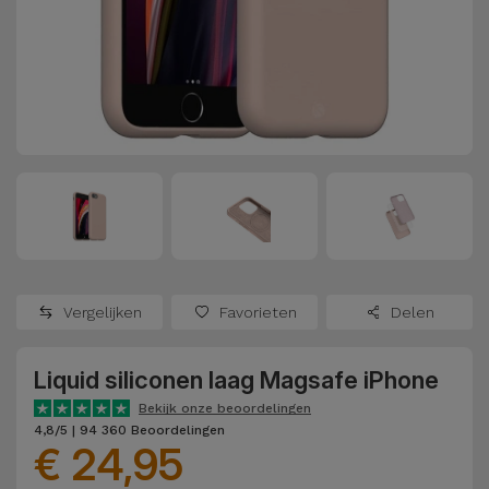
Refurbished
Adapters
Samsung
Apple
Watches
Hoezen en
Xiaomi
Schermbeschermers
Refurbished
Samsung
Huawei
Powerbanks
Refurbished
Oppo
Opladers
iMac
OnePlus
Hoofdtelefoons
Refurbished
Vergelijken
Favorieten
Delen
en
Consoles
Google
Luidsprekers
Liquid siliconen laag Magsafe iPhone
Bekijk
Dyson
Smartwatches
alles
Bekijk onze beoordelingen
4,8/5 | 94 360 Beoordelingen
en Bandjes
€ 24,95
TCL