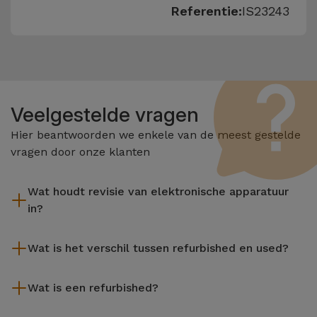
Referentie:
IS23243
Veelgestelde vragen
Hier beantwoorden we enkele van de meest gestelde
vragen door onze klanten
Wat houdt revisie van elektronische apparatuur
in?
Het reviseren omvat verschillende stappen zoals inspectie,
Wat is het verschil tussen refurbished en used?
reiniging, en niet te vergeten het repareren van elk defect
onderdeel. Het is belangrijk om te onthouden dat alle
De gereviseerde producten van iServices worden zorgvuldig
apparatuur die door Services wordt gereviseerd,
Wat is een refurbished?
getest en voorbereid door gespecialiseerde technici om hun
verschillende rigoureuze kwaliteits- en prestatietests
perfecte werking te garanderen. In tegenstelling tot een
Een refurbished product is een apparaat dat weinig of niet is
ondergaat voordat deze te koop wordt aangeboden.