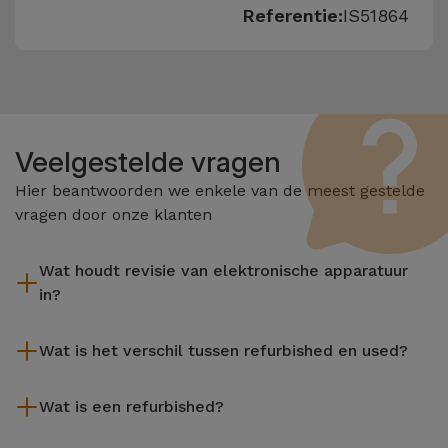
Referentie:
IS51864
Veelgestelde vragen
Hier beantwoorden we enkele van de meest gestelde
vragen door onze klanten
Wat houdt revisie van elektronische apparatuur
in?
Het reviseren omvat verschillende stappen zoals inspectie,
Wat is het verschil tussen refurbished en used?
reiniging, en niet te vergeten het repareren van elk defect
onderdeel. Het is belangrijk om te onthouden dat alle
De gereviseerde producten van iServices worden zorgvuldig
apparatuur die door Services wordt gereviseerd,
Wat is een refurbished?
getest en voorbereid door gespecialiseerde technici om hun
verschillende rigoureuze kwaliteits- en prestatietests
perfecte werking te garanderen. In tegenstelling tot een
Een refurbished product is een apparaat dat weinig of niet is
ondergaat voordat deze te koop wordt aangeboden.