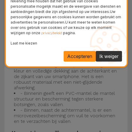
rekening mee houden dat het gebruik van cookies
personalisatie mogelijk maakt en de weergave van diensten en
Drie-laagse bescherming met de
aanbiedingen biedt die zijn afgestemd op uw interesses.Uw
persoonlijke gegevens en cookies kunnen worden gebruikt om
siliconen kappen
advertenties te personaliseren.U kunt meer te weten komen
over ons gebruik van cookies of uw keuze op elk moment
wijzigen op onze
pagina.
Onze iPhone siliconen hoesjes hebben een
privacybeleid
robuuste, kwalitatieve constructie met een
Laat me kiezen
drielaagse constructie om ongelukken en
Accepteren
Ik weiger
storingen te voorkomen!
- Een eerste laag van Liquid Silicone geeft de
kleur en volledige dekking aan de achterkant en
de zijkant van uw smartphone. Het is een
robuust materiaal met een niet-glijdende
afwerking.
- Binnenin geeft een PVC-mantel de mantel
structuur en bescherming tegen sterkere
botsingen, zoals vallen.
- Binnen, naast de achtermantel, is er een
microvezelbescherming om vuil te voorkomen
en te verzachten bij vallen.