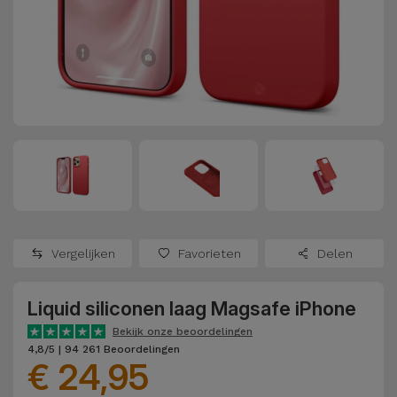
Refurbished
Adapters
Samsung
Apple
Watches
Hoezen en
Xiaomi
Schermbeschermers
Refurbished
Samsung
Huawei
Powerbanks
Refurbished
Oppo
Opladers
iMac
OnePlus
Hoofdtelefoons
Refurbished
Vergelijken
Favorieten
Delen
en
Consoles
Google
Luidsprekers
Liquid siliconen laag Magsafe iPhone
Bekijk
Dyson
Smartwatches
alles
Bekijk onze beoordelingen
4,8/5 | 94 261 Beoordelingen
en Bandjes
€ 24,95
TCL