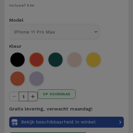
Telefoonketens
Inclusief btw
Andere
merken
Gadgets
Model
Bekijk
Hygiëne
alles
en Huis
Kleur
Portemonnees,
Tassen en
Koffers
Trackers
OP VOORRAAD
en
1
Accessoires
Gratis levering, verwacht maandag!
Mobiliteit,
Bekijk beschikbaarheid in winkel
Auto en