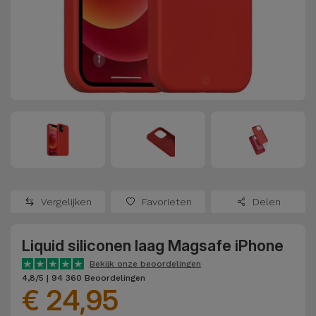
Refurbished
Adapters
Samsung
Apple
Watches
Hoezen en
Xiaomi
Schermbeschermers
Refurbished
Samsung
Huawei
Powerbanks
Refurbished
Oppo
Opladers
iMac
OnePlus
Hoofdtelefoons
Refurbished
Vergelijken
Favorieten
Delen
en
Consoles
Google
Luidsprekers
Liquid siliconen laag Magsafe iPhone
Bekijk
Dyson
Smartwatches
alles
Bekijk onze beoordelingen
4,8/5 | 94 360 Beoordelingen
en Bandjes
€ 24,95
TCL