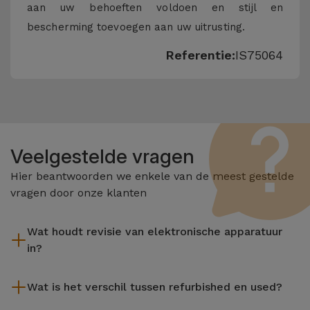
aan uw behoeften voldoen en stijl en
bescherming toevoegen aan uw uitrusting.
Referentie:
IS75064
Veelgestelde vragen
Hier beantwoorden we enkele van de meest gestelde
vragen door onze klanten
Wat houdt revisie van elektronische apparatuur
in?
Het reviseren omvat verschillende stappen zoals inspectie,
Wat is het verschil tussen refurbished en used?
reiniging, en niet te vergeten het repareren van elk defect
onderdeel. Het is belangrijk om te onthouden dat alle
De gereviseerde producten van iServices worden zorgvuldig