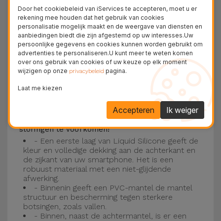
Deze laag is compatibel met de modellen
iPhone
Door het cookiebeleid van iServices te accepteren, moet u er
15
, 14, 13, 12 onder meer en het nieuwste model
rekening mee houden dat het gebruik van cookies
personalisatie mogelijk maakt en de weergave van diensten en
van de Apple, de
iPhone 16
en
iPhone 17
.
aanbiedingen biedt die zijn afgestemd op uw interesses.Uw
persoonlijke gegevens en cookies kunnen worden gebruikt om
Drie-laagse bescherming met de
advertenties te personaliseren.U kunt meer te weten komen
over ons gebruik van cookies of uw keuze op elk moment
siliconen kappen
wijzigen op onze
pagina.
privacybeleid
Onze iPhone siliconen hoesjes hebben een
Laat me kiezen
robuuste, kwalitatieve constructie met een
Accepteren
Ik weiger
drielaagse constructie om ongelukken en
storingen te voorkomen!
- Een eerste laag van Liquid Silicone geeft de
kleur en volledige dekking aan de achterkant en
de zijkant van uw smartphone. Het is een
robuust materiaal met een niet-glijdende
afwerking.
- Binnenin geeft een PVC-mantel de mantel
structuur en bescherming tegen sterkere
botsingen, zoals vallen.
- Binnen, naast de achtermantel, is er een