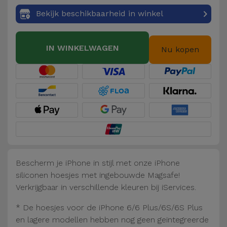
Fiets
Bekijk beschikbaarheid in winkel
Computer
Aaccessoires
IN WINKELWAGEN
Nu kopen
iPad en
Tablet
Accessoires
Kids
Bekijk
alles
Bescherm je iPhone in stijl met onze iPhone
siliconen hoesjes met ingebouwde Magsafe!
Verkrijgbaar in verschillende kleuren bij iServices.
* De hoesjes voor de iPhone 6/6 Plus/6S/6S Plus
en lagere modellen hebben nog geen geïntegreerde