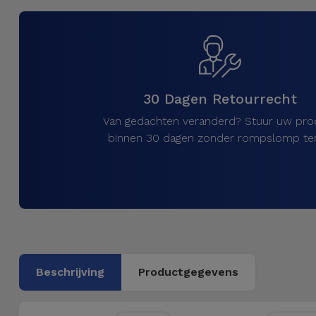
Telefoonketens
Andere
merken
Gadgets
Bekijk
Hygiëne
alles
30 Dagen Retourrecht
en Huis
Van gedachten veranderd? Stuur uw pro
Portemonnees,
binnen 30 dagen zonder rompslomp ter
Tassen en
Koffers
Trackers
en
Accessoires
Beschrijving
Productgegevens
Mobiliteit,
Auto en