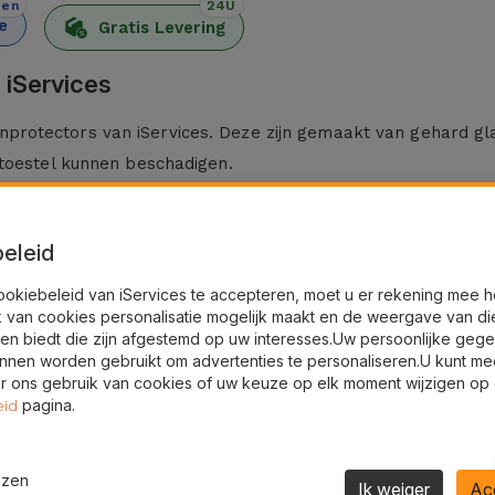
den
24U
e
Gratis Levering
 iServices
rotectors van iServices. Deze zijn gemaakt van gehard gl
 toestel kunnen beschadigen.
verd inclusief een montagekit en een microvezel schoonm
eleid
esteld aan vallen, stof en schokken, fungeert deze screen
ookiebeleid van iServices te accepteren, moet u er rekening mee 
k van cookies personalisatie mogelijk maakt en de weergave van di
 permanente schade verkleind.
en biedt die zijn afgestemd op uw interesses.Uw persoonlijke geg
slechts een minimale dikte toe aan het scherm. Dankzij de h
nnen worden gebruikt om advertenties te personaliseren.U kunt me
 ons gebruik van cookies of uw keuze op elk moment wijzigen op
d en zonder enige belemmering met dit veiligheidsaccessoire.
pagina.
eid
 diverse Huawei-modellen zoals de Huawei P30 Lite, P Smart 
ijbehorend gereviseerd toestel, brengt iServices deze grat
ezen
Ik weiger
Ac