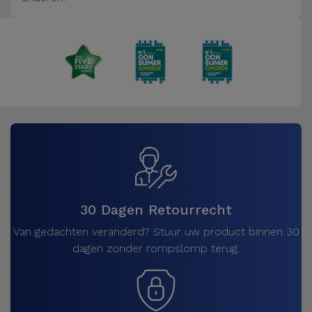
Fiets
Computer
Aaccessoires
iPad en
Tablet
Accessoires
Kids
Bekijk
30 Dagen Retourrecht
alles
Van gedachten veranderd? Stuur uw product binnen 30
dagen zonder rompslomp terug.