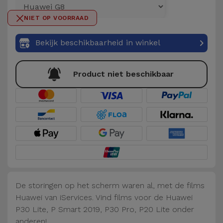
Telefoonketens
Andere
NIET OP VOORRAAD
merken
Gadgets
Bekijk beschikbaarheid in winkel
Bekijk
Hygiëne
alles
en Huis
Product niet beschikbaar
Portemonnees,
Tassen en
Koffers
Trackers
en
Accessoires
De storingen op het scherm waren al, met de films
Huawei van iServices. Vind films voor de Huawei
Mobiliteit,
P30 Lite, P Smart 2019, P30 Pro, P20 Lite onder
Auto en
anderen!