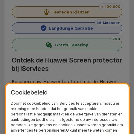
+ 100.000
Tevreden klanten
36 Maanden
Langdurige Garantie
24U
Gratis Levering
Ontdek de Huawei Screen protector
bij iServices
Bescherm uw Huawei-telefoon met de Huawei
Screenprotectors van iServices. Deze zijn
Cookiebeleid
gemaakt van gehard glas en bieden
Door het cookiebeleid van iServices te accepteren, moet u er
bescherming tegen krassen, stoten en andere
rekening mee houden dat het gebruik van cookies
personalisatie mogelijk maakt en de weergave van diensten en
dagelijkse ongelukjes die het scherm van uw
aanbiedingen biedt die zijn afgestemd op uw interesses.Uw
toestel kunnen beschadigen.
persoonlijke gegevens en cookies kunnen worden gebruikt om
advertenties te personaliseren.U kunt meer te weten komen
De protectors voor Huawei-smartphones