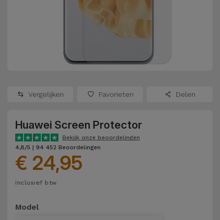
Refurbished
Adapters
Samsung
Apple
Watches
Hoezen en
Xiaomi
Schermbeschermers
Refurbished
Samsung
Huawei
Powerbanks
Refurbished
Vergelijken
Favorieten
Delen
Oppo
Opladers
iMac
Huawei Screen Protector
OnePlus
Hoofdtelefoons
Refurbished
Bekijk onze beoordelingen
en
Consoles
4,8/5 | 94 452 Beoordelingen
Google
€ 24,95
Luidsprekers
Bekijk
Dyson
Inclusief btw
Smartwatches
alles
en Bandjes
TCL
Model