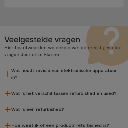
Veelgestelde vragen
Hier beantwoorden we enkele van de meest gestelde
vragen door onze klanten
Wat houdt revisie van elektronische apparatuur
in?
Het reviseren omvat verschillende stappen zoals inspectie,
Wat is het verschil tussen refurbished en used?
reiniging, en niet te vergeten het repareren van elk defect
onderdeel. Het is belangrijk om te onthouden dat alle
De gereviseerde producten van iServices worden zorgvuldig
apparatuur die door Services wordt gereviseerd,
Wat is een refurbished?
getest en voorbereid door gespecialiseerde technici om hun
verschillende rigoureuze kwaliteits- en prestatietests
perfecte werking te garanderen. In tegenstelling tot een
Een refurbished product is een apparaat dat weinig of niet is
ondergaat voordat deze te koop wordt aangeboden.
tweedehands product biedt een gereviseerd apparaat van
Hoe weet ik of een productr refurbished is?
gebruikt. Het kan in de winkel hebben gestaan of afkomstig