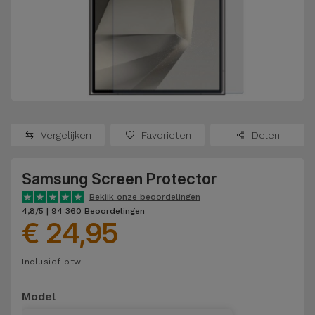
Refurbished
Adapters
Samsung
Apple
Watches
Hoezen en
Xiaomi
Schermbeschermers
Refurbished
Samsung
Huawei
Powerbanks
Refurbished
Vergelijken
Favorieten
Delen
Oppo
Opladers
iMac
Samsung Screen Protector
OnePlus
Hoofdtelefoons
Refurbished
Bekijk onze beoordelingen
en
Consoles
4,8/5 | 94 360 Beoordelingen
Google
€ 24,95
Luidsprekers
Bekijk
Dyson
Inclusief btw
Smartwatches
alles
en Bandjes
TCL
Model