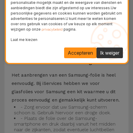
personalisatie mogelijk maakt en de weergave van diensten en
Bovendien zorgt de folie ervoor dat u optimaal
aanbiedingen biedt die zijn afgestemd op uw interesses.Uw
persoonlijke gegevens en cookies kunnen worden gebruikt om
kunt genieten van uw favoriete content.
advertenties te personaliseren.U kunt meer te weten komen
Deze folie is compatibel met verschillende
over ons gebruik van cookies of uw keuze op elk moment
wijzigen op onze
pagina.
privacybeleid
modellen, zoals de Samsung A53, maar ook met
Laat me kiezen
de meest recente modellen, zoals de
Samsung
S23
, Samsung S24 of Samsung S25.
Accepteren
Ik weiger
Hoe installeer ik een Samsung folie?
Het aanbrengen van een Samsung-folie is heel
eenvoudig. Bij iServices hebben we voor
glasfolies voor Samsung een kit waarmee u dit
proces eenvoudig en gemakkelijk kunt uitvoeren.
- Zorg ervoor dat uw Samsung-scherm
schoon is. Gebruik hiervoor een droge doek.
- Plaats de folie over de Samsung-
smartphone en druk daarbij vanuit het midden
naar de zijkanten, zodat eventuele luchtbellen