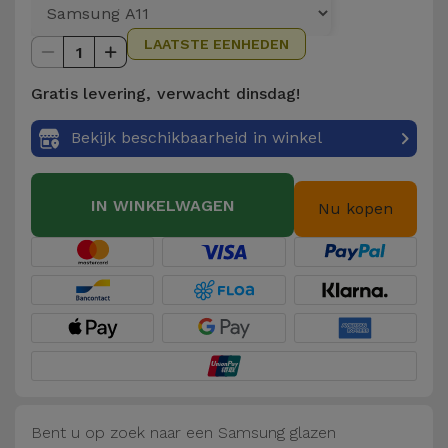
Telefoonketens
Andere
LAATSTE EENHEDEN
merken
1
Gadgets
Gratis levering, verwacht dinsdag!
Bekijk
Hygiëne
alles
Bekijk beschikbaarheid in winkel
en Huis
Portemonnees,
IN WINKELWAGEN
Nu kopen
Tassen en
Koffers
Trackers
en
Accessoires
Mobiliteit,
Auto en
Bent u op zoek naar een Samsung glazen