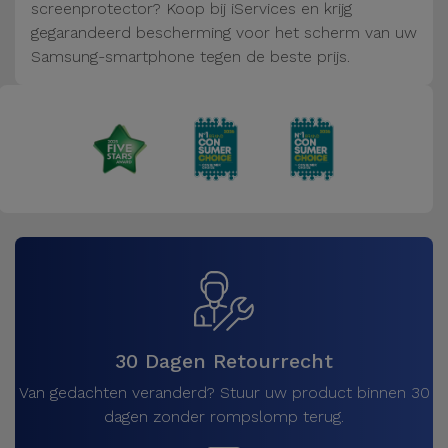
Fiets
screenprotector? Koop bij iServices en krijg
gegarandeerd bescherming voor het scherm van uw
Computer
Samsung-smartphone tegen de beste prijs.
Aaccessoires
iPad en
Tablet
Accessoires
Kids
Bekijk
alles
30 Dagen Retourrecht
Van gedachten veranderd? Stuur uw product binnen 30
dagen zonder rompslomp terug.