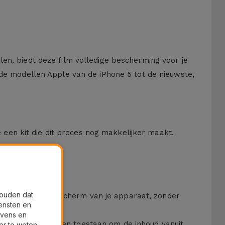
en, biedt deze film volledige bescherming voor je
nde modellen Apple van de iPhone 5 tot de nieuwste,
een kit die dit proces nog makkelijker maakt.
houden dat
cherming voor het scherm van je apparaat, zonder
ensten en
evens en
 omdat ze u alleen toestaan om de inhoud vanuit
er te weten