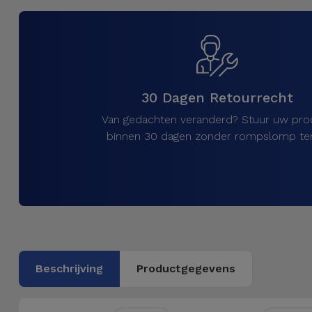
Telefoonketens
Andere
merken
Gadgets
Bekijk
Hygiëne
alles
30 Dagen Retourrecht
en Huis
Van gedachten veranderd? Stuur uw pro
Portemonnees,
binnen 30 dagen zonder rompslomp ter
Tassen en
Koffers
Trackers
en
Accessoires
Beschrijving
Productgegevens
Mobiliteit,
Auto en