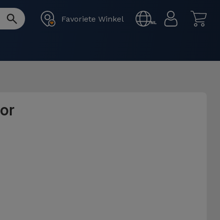
Favoriete Winkel
NL
or