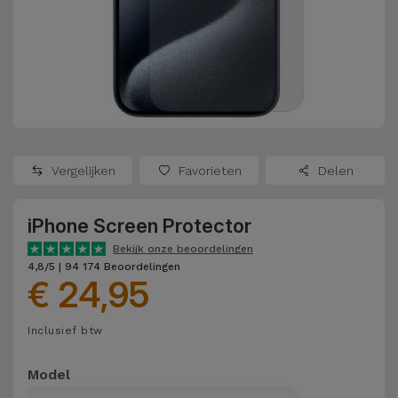
Refurbished
Adapters
Samsung
Apple
Watches
Hoezen en
Xiaomi
Schermbeschermers
Refurbished
Samsung
Huawei
Powerbanks
Refurbished
Vergelijken
Favorieten
Delen
Oppo
Opladers
iMac
iPhone Screen Protector
OnePlus
Hoofdtelefoons
Refurbished
Bekijk onze beoordelingen
en
Consoles
4,8/5 | 94 174 Beoordelingen
Google
€ 24,95
Luidsprekers
Bekijk
Dyson
Inclusief btw
Smartwatches
alles
en Bandjes
TCL
Model