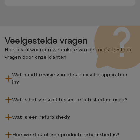
Veelgestelde vragen
Hier beantwoorden we enkele van de meest gestelde
vragen door onze klanten
Wat houdt revisie van elektronische apparatuur
in?
Het reviseren omvat verschillende stappen zoals inspectie,
Wat is het verschil tussen refurbished en used?
reiniging, en niet te vergeten het repareren van elk defect
onderdeel. Het is belangrijk om te onthouden dat alle
De gereviseerde producten van iServices worden zorgvuldig
apparatuur die door Services wordt gereviseerd,
Wat is een refurbished?
getest en voorbereid door gespecialiseerde technici om hun
verschillende rigoureuze kwaliteits- en prestatietests
perfecte werking te garanderen. In tegenstelling tot een
Een refurbished product is een apparaat dat weinig of niet is
ondergaat voordat deze te koop wordt aangeboden.
tweedehands product biedt een gereviseerd apparaat van
Hoe weet ik of een productr refurbished is?
gebruikt. Het kan in de winkel hebben gestaan of afkomstig
iServices een grotere betrouwbaarheid, een garantie van 3