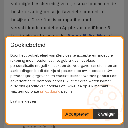
volledige bescherming voor je smartphone en de
beste ervaring om al je favoriete content te
bekijken. Deze film is compatibel met
verschillende modellen Apple van de iPhone 5
tot de nieuwste, zoals de
iPhone 15 Pro Max
of
de
iPhone 16
.
Cookiebeleid
Door het cookiebeleid van iServices te accepteren, moet u er
Hoe zet je een iPhone Film op?
rekening mee houden dat het gebruik van cookies
personalisatie mogelijk maakt en de weergave van diensten en
Het is vrij eenvoudig om een film op je iPhone te
aanbiedingen biedt die zijn afgestemd op uw interesses.Uw
persoonlijke gegevens en cookies kunnen worden gebruikt om
plaatsen. Bij iServices zijn onze
glasfilms
voor
advertenties te personaliseren.U kunt meer te weten komen
iPhone hebben ze een kit die dit proces nog
over ons gebruik van cookies of uw keuze op elk moment
wijzigen op onze
pagina.
privacybeleid
makkelijker maakt.
Zorg ervoor dat het scherm van je iPhone
Laat me kiezen
schoon is. Gebruik dan het droge doek en de
beschikbare stickers.
Accepteren
Ik weiger
Plaats de film op de iPhone, druk van het
midden naar de zijkanten, waardoor er geen
luchtbelletjes zijn.