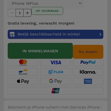
Telefoonketens
Andere
OP VOORRAAD
merken
1
Gadgets
Gratis levering, verwacht morgen!
Bekijk
Hygiëne
alles
Bekijk beschikbaarheid in winkel
en Huis
Portemonnees,
IN WINKELWAGEN
Nu kopen
Tassen en
Koffers
Trackers
en
Accessoires
Mobiliteit,
Auto en
Bescherm je iPhone-scherm met iServices iPhone-