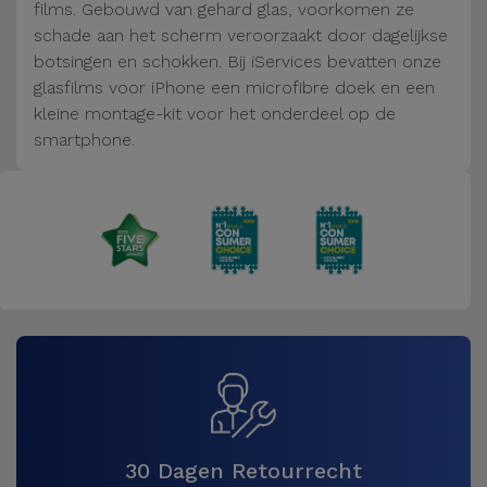
Fiets
films. Gebouwd van gehard glas, voorkomen ze
schade aan het scherm veroorzaakt door dagelijkse
Computer
botsingen en schokken. Bij iServices bevatten onze
Aaccessoires
glasfilms voor iPhone een microfibre doek en een
kleine montage-kit voor het onderdeel op de
smartphone.
iPad en
Tablet
Accessoires
Kids
Bekijk
alles
30 Dagen Retourrecht