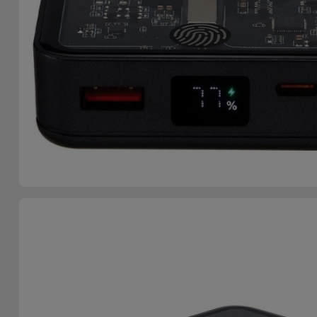
Telefoonketens
Andere
merken
Gadgets
Bekijk
Hygiëne
alles
en Huis
Portemonnees,
Tassen en
Koffers
Trackers
en
Accessoires
Mobiliteit,
Auto en