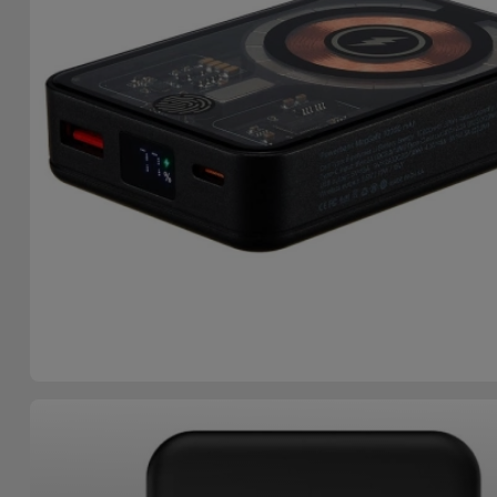
Fiets
Computer
Aaccessoires
iPad en
Tablet
Accessoires
Kids
Bekijk
alles