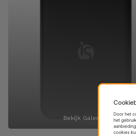
Cookieb
Door het c
Bekijk Galerij
het gebrui
aanbieding
cookies ku