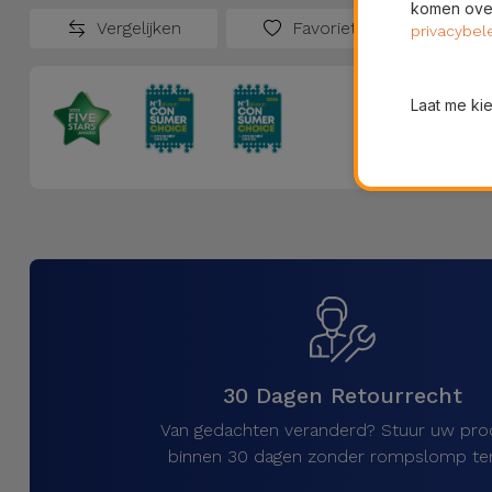
komen over
Vergelijken
Favorieten
privacybel
Laat me ki
30 Dagen Retourrecht
Van gedachten veranderd? Stuur uw pro
binnen 30 dagen zonder rompslomp ter