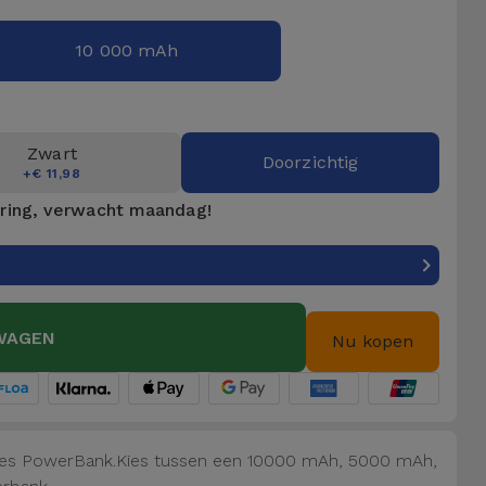
10 000 mAh
Zwart
Doorzichtig
+€ 11,98
ering, verwacht maandag!
WAGEN
Nu kopen
ices PowerBank.Kies tussen een 10000 mAh, 5000 mAh,