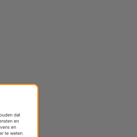
houden dat
ensten en
evens en
er te weten