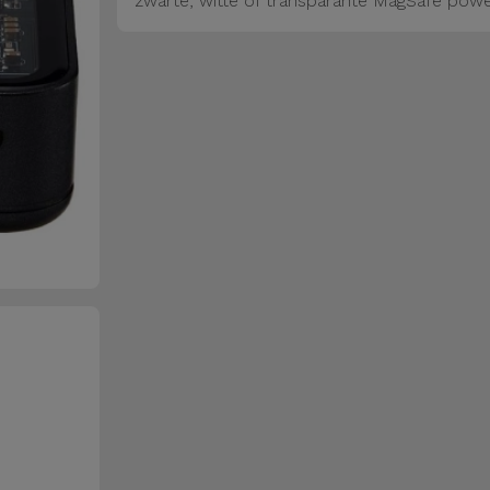
zwarte, witte of transparante MagSafe pow