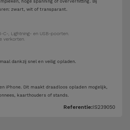
pieken, hoge spanning of oververhitting. Bij
en: zwart, wit of transparant.
-C-, Lightning- en USB-poorten.
e verkorten.
aal dankzij snel en veilig opladen.
een iPhone. Dit maakt draadloos opladen mogelijk,
onnees, kaarthouders of stands.
Referentie:
IS239050