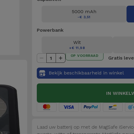
5000 mAh
-€ 3,51
Powerbank
Wit
+€ 11,98
OP VOORRAAD
Gratis lev
1
Bekijk beschikbaarheid in winkel
IN WINKEL
Laad uw batterij op met de MagSafe iServ