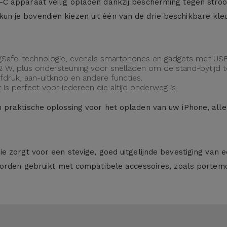
 apparaat veilig opladen dankzij bescherming tegen stroom
 je bovendien kiezen uit één van de drie beschikbare kleur
agSafe-technologie, evenals smartphones en gadgets met USB
2 W, plus ondersteuning voor snelladen om de stand-bytijd t
afdruk, aan-uitknop en andere functies.
s perfect voor iedereen die altijd onderweg is.
 praktische oplossing voor het opladen van uw iPhone, allem
e zorgt voor een stevige, goed uitgelijnde bevestiging van 
worden gebruikt met compatibele accessoires, zoals portem