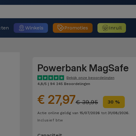
cten
Winkels
Promoties
Inruil
Powerbank MagSafe
Bekijk onze beoordelingen
4,8/5 | 94 245 Beoordelingen
€ 27,97
€ 39,95
30 %
Actie online geldig van
15/07/2026
tot
31/08/2026
.
Inclusief btw
Capaciteit