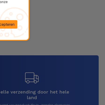
 onze
cepteren
elle verzending door het hele
land
vang uw product thuis, zonder daarvoor