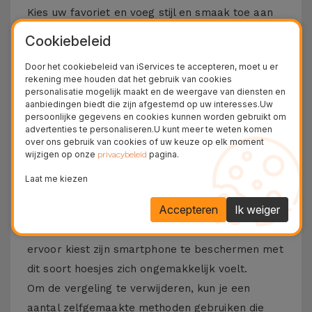
Kies uw favoriet en voeg stijl en smaak toe aan
uw smartphone. Deze iPhone-hoes met MagSafe
Cookiebeleid
is compatibel met verschillende modellen van de
Door het cookiebeleid van iServices te accepteren, moet u er
Apple, sinds de
iPhone 12
tot en met
iPhone 15
rekening mee houden dat het gebruik van cookies
Pro Max
, Niet te vergeten de nieuwe
iPhone 16
personalisatie mogelijk maakt en de weergave van diensten en
aanbiedingen biedt die zijn afgestemd op uw interesses.Uw
of
iPhone 17
.
persoonlijke gegevens en cookies kunnen worden gebruikt om
advertenties te personaliseren.U kunt meer te weten komen
Hoe verwijder ik de vergeling van de
over ons gebruik van cookies of uw keuze op elk moment
wijzigen op onze
pagina.
privacybeleid
transparante hoes?
Laat me kiezen
Als je een doorzichtig hoesje op een telefoon
Accepteren
Ik weiger
gebruikt, begint het er na verloop van tijd een
beetje geel uit te zien. Iets waar iedereen die
ervoor kiest zijn smartphone te beschermen met
dit soort hoesjes zich ongemakkelijk voelt.
Om de vergeling te verwijderen, kun je een
aantal zelfgemaakte methoden gebruiken die