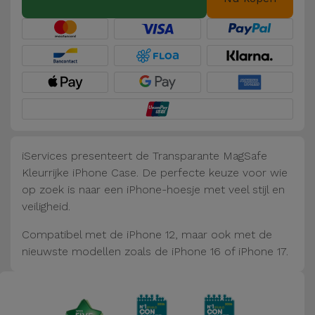
Fiets
Computer
Aaccessoires
iPad en
Tablet
Accessoires
iServices presenteert de Transparante MagSafe
Kids
Kleurrijke iPhone Case. De perfecte keuze voor wie
op zoek is naar een iPhone-hoesje met veel stijl en
Bekijk
veiligheid.
alles
Compatibel met de iPhone 12, maar ook met de
nieuwste modellen zoals de iPhone 16 of iPhone 17.