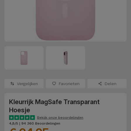
Refurbished
Adapters
Samsung
Apple
Watches
Hoezen en
Xiaomi
Schermbeschermers
Refurbished
Samsung
Huawei
Powerbanks
Refurbished
Oppo
Opladers
iMac
OnePlus
Hoofdtelefoons
Refurbished
Vergelijken
Favorieten
Delen
en
Consoles
Google
Luidsprekers
Kleurrijk MagSafe Transparant
Bekijk
Dyson
Hoesje
Smartwatches
alles
en Bandjes
Bekijk onze beoordelingen
TCL
4,8/5 | 94 360 Beoordelingen