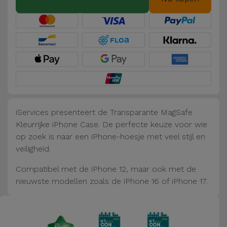
Fiets
Computer
Aaccessoires
iPad en
Tablet
Accessoires
iServices presenteert de Transparante MagSafe
Kids
Kleurrijke iPhone Case. De perfecte keuze voor wie
op zoek is naar een iPhone-hoesje met veel stijl en
Bekijk
veiligheid.
alles
Compatibel met de iPhone 12, maar ook met de
nieuwste modellen zoals de iPhone 16 of iPhone 17.