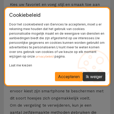
Kies uw favoriet en voeg stijl en smaak toe aan
uw smartphone. Deze iPhone-hoes met MagSafe
Cookiebeleid
is compatibel met verschillende modellen van de
Door het cookiebeleid van iServices te accepteren, moet u er
Apple, sinds de
iPhone 12
tot en met
iPhone 15
rekening mee houden dat het gebruik van cookies
Pro Max
, Niet te vergeten de nieuwe
iPhone 16
personalisatie mogelijk maakt en de weergave van diensten en
aanbiedingen biedt die zijn afgestemd op uw interesses.Uw
of
iPhone 17
.
persoonlijke gegevens en cookies kunnen worden gebruikt om
advertenties te personaliseren.U kunt meer te weten komen
Hoe verwijder ik de vergeling van de
over ons gebruik van cookies of uw keuze op elk moment
wijzigen op onze
pagina.
privacybeleid
transparante hoes?
Laat me kiezen
Als je een doorzichtig hoesje op een telefoon
Accepteren
Ik weiger
gebruikt, begint het er na verloop van tijd een
beetje geel uit te zien. Iets waar iedereen die
ervoor kiest zijn smartphone te beschermen met
dit soort hoesjes zich ongemakkelijk voelt.
Om de vergeling te verwijderen, kun je een
aantal zelfgemaakte methoden gebruiken die