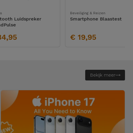
s
Beveiliging & Reizen
tooth Luidspreker
Smartphone Blaastest
dPulse
34,95
€ 19,95
Bekijk meer