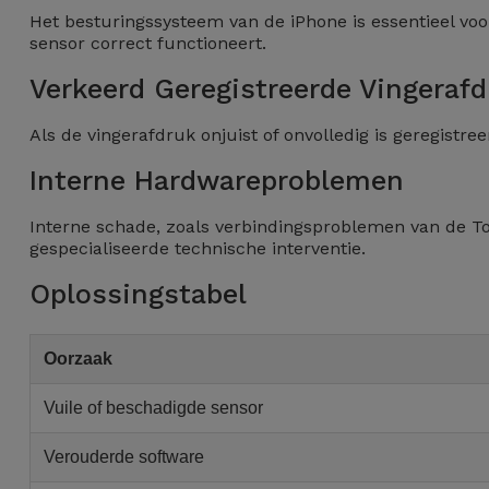
Telefoonketens
Het besturingssysteem van de iPhone is essentieel vo
Andere
sensor correct functioneert.
merken
Gadgets
Verkeerd Geregistreerde Vingeraf
Bekijk
Hygiëne
Als de vingerafdruk onjuist of onvolledig is geregistre
alles
en Huis
Interne Hardwareproblemen
Portemonnees,
Interne schade, zoals verbindingsproblemen van de T
Tassen en
gespecialiseerde technische interventie.
Koffers
Oplossingstabel
Trackers
en
Oorzaak
Accessoires
Vuile of beschadigde sensor
Mobiliteit,
Verouderde software
Auto en