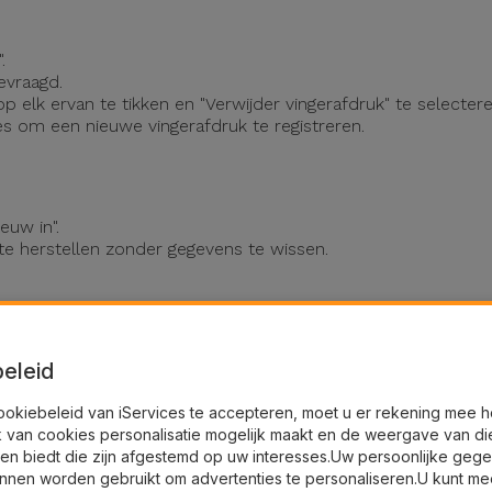
.
evraagd.
p elk ervan te tikken en "Verwijder vingerafdruk" te selectere
ies om een nieuwe vingerafdruk te registreren.
euw in".
s te herstellen zonder gegevens te wissen.
verhelpen, bezoek dan een van de iServices-winkels.
eleid
e diagnose uitvoeren.
an de Touch ID-knop, met garantie.
ookiebeleid van iServices te accepteren, moet u er rekening mee 
tra gemak.
k van cookies personalisatie mogelijk maakt en de weergave van di
Phone plotseling gestopt met werke
en biedt die zijn afgestemd op uw interesses.Uw persoonlijke geg
nnen worden gebruikt om advertenties te personaliseren.U kunt me