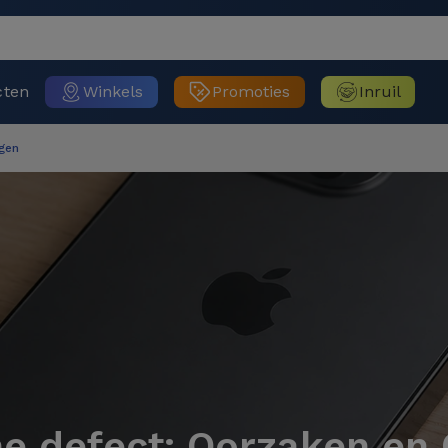
cten
Winkels
Promoties
Inruil
gen
ne defect: Oorzaken en