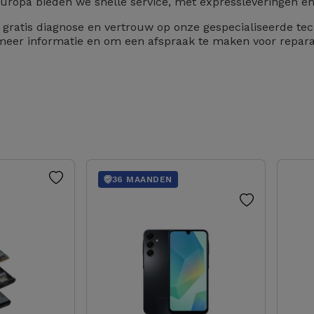
ropa bieden we snelle service, met expressleveringen en g
n gratis diagnose en vertrouw op onze gespecialiseerde tec
 meer informatie en om een afspraak te maken voor reparati
36 MAANDEN