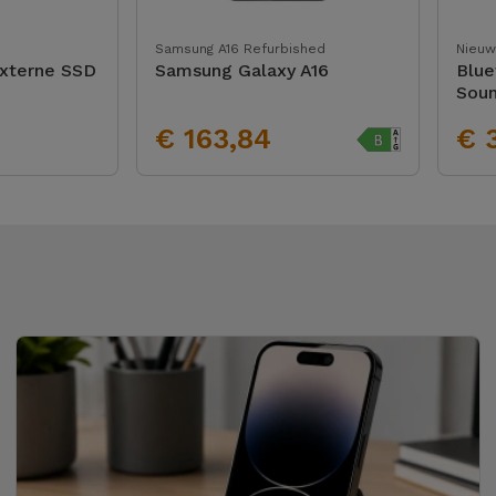
Samsung A16 Refurbished
Nieuw
Externe SSD
Samsung Galaxy A16
Blue
Soun
€ 163,84
€ 