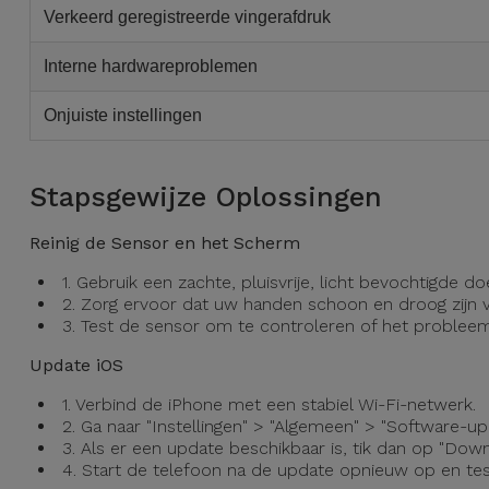
Fiets
Verkeerd geregistreerde vingerafdruk
Computer
Interne hardwareproblemen
Aaccessoires
Onjuiste instellingen
iPad en
Tablet
Stapsgewijze Oplossingen
Accessoires
Reinig de Sensor en het Scherm
Kids
1. Gebruik een zachte, pluisvrije, licht bevochtigd
2. Zorg ervoor dat uw handen schoon en droog zijn v
Bekijk
3. Test de sensor om te controleren of het problee
alles
Update iOS
1. Verbind de iPhone met een stabiel Wi-Fi-netwerk.
2. Ga naar "Instellingen" > "Algemeen" > "Software-up
3. Als er een update beschikbaar is, tik dan op "Downl
4. Start de telefoon na de update opnieuw op en tes