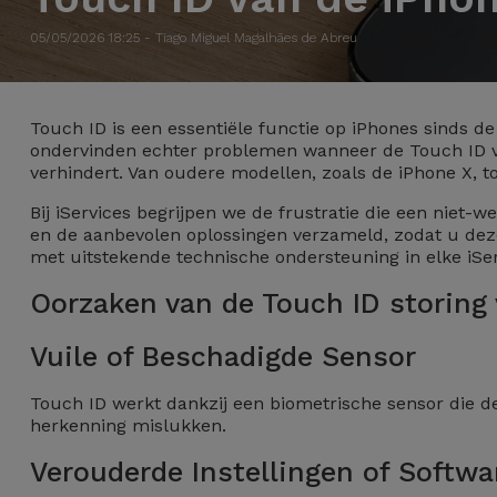
Refurbished
Adapters
Samsung
Apple
05/05/2026 18:25 - Tiago Miguel Magalhães de Abreu
Watches
Hoezen en
Xiaomi
Schermbeschermers
Refurbished
Touch ID is een essentiële functie op iPhones sinds d
ondervinden echter problemen wanneer de Touch ID van
Samsung
Huawei
verhindert. Van oudere modellen, zoals de iPhone X, t
Powerbanks
Bij iServices begrijpen we de frustratie die een niet
Refurbished
Oppo
en de aanbevolen oplossingen verzameld, zodat u deze
Opladers
iMac
met uitstekende technische ondersteuning in elke iSer
OnePlus
Oorzaken van de Touch ID storing
Hoofdtelefoons
Refurbished
en
Consoles
Google
Vuile of Beschadigde Sensor
Luidsprekers
Bekijk
Touch ID werkt dankzij een biometrische sensor die de 
Dyson
Smartwatches
alles
herkenning mislukken.
en Bandjes
TCL
Verouderde Instellingen of Softwa