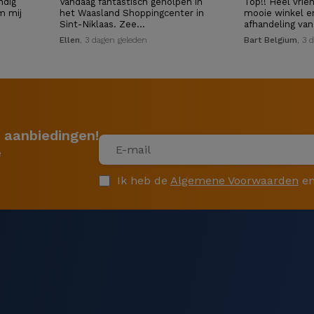
ndig
Vandaag fantastisch geholpen in
Top!! Heel vrien
m mij
het Waasland Shoppingcenter in
mooie winkel e
Sint-Niklaas. Zee…
afhandeling va
Ellen
, 3 dagen geleden
Bart Belgium
, 3 
 aanbiedingen!
e
Ik heb de
Algemene Voorwaarden
en