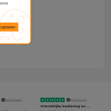
 onze
cepteren
★
★
★
★
★
★
Geverifieerd
Geverifieerd
✓
✓
!
Vriendelijke bediening en maken waar…