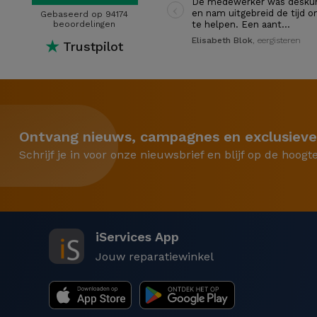
‹
De medewerker was desku
en nam uitgebreid de tijd o
Gebaseerd op 94174
beoordelingen
te helpen. Een aant…
Elisabeth Blok
, eergisteren
★
Trustpilot
Ontvang nieuws, campagnes en exclusieve
Schrijf je in voor onze nieuwsbrief en blijf op de hoogt
iServices App
Jouw reparatiewinkel