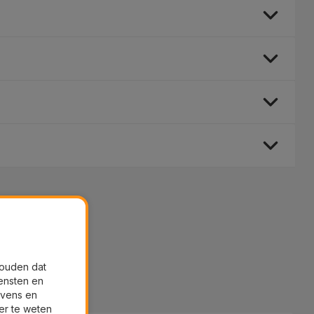
houden dat
ensten en
evens en
er te weten