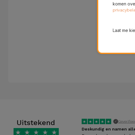
Fiets
komen over
privacybel
Computer
Aaccessoires
Laat me ki
iPad en
Tablet
Accessoires
Kids
Bekijk
alles
Uitstekend
★
★
★
★
★
Geverifiee
✓
Deskundig en namen alle
★
★
★
★
★