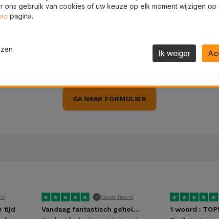
 ons gebruik van cookies of uw keuze op elk moment wijzigen op
pagina.
eid
ezen
Ik weiger
Ac
Supportformulier
GA NAAR FORMULIER
★
★
★
★
★
★
★
★
★
★
rd
Geverifieerd
✓
 tijd
Vandaag fantastisch geholpen in het…
1 woord : TOP