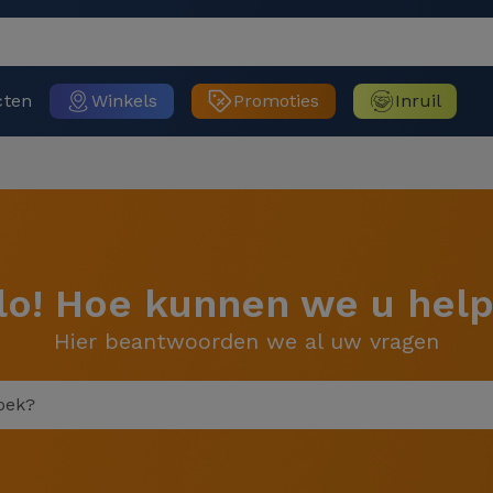
cten
Winkels
Promoties
Inruil
lo! Hoe kunnen we u hel
Hier beantwoorden we al uw vragen