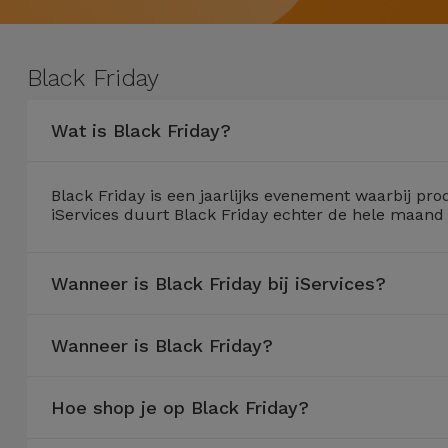
Refurbished
Adapters
Samsung
Apple
Watches
Black Friday
Hoezen en
Xiaomi
Schermbeschermers
Refurbished
Wat is Black Friday?
Samsung
Huawei
Powerbanks
Refurbished
Black Friday is een jaarlijks evenement waarbij p
Oppo
iServices duurt Black Friday echter de hele maand
Opladers
iMac
OnePlus
Hoofdtelefoons
Refurbished
Wanneer is Black Friday bij iServices?
en
Consoles
Google
Luidsprekers
Wanneer is Black Friday?
Bekijk
Dyson
Smartwatches
alles
en Bandjes
Hoe shop je op Black Friday?
TCL