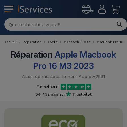
MENU
FR
Réparation
Multimarque
Accueil
Réparation
Apple
Macbook / iMac
MacBook Pro 16 
Différentes
Reconditionnés
Causes de
Réparation
Apple Macbook
Pannes
iPhone
Pro 16 M3 2023
Produits
Reconditionnés
iPhone
Aussi connu sous le nom Apple A2991
DJI
Magasins
MacBooks
Excellent
Drones
iPad
Reconditionnés
94 452
avis sur
Trustpilot
Promotions
Nouveautés
Macbook
iPads
/ iMac
Reconditionnés
Reprises
Câbles