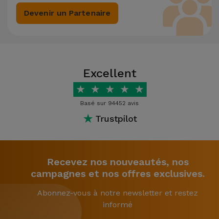
Devenir un Partenaire
Excellent
★
★
★
★
★
Basé sur 94452 avis
★
Trustpilot
Recevez nos nouveautés, nos
campagnes et nos offres exclusives.
Abonnez-vous à notre newsletter et restez
informé