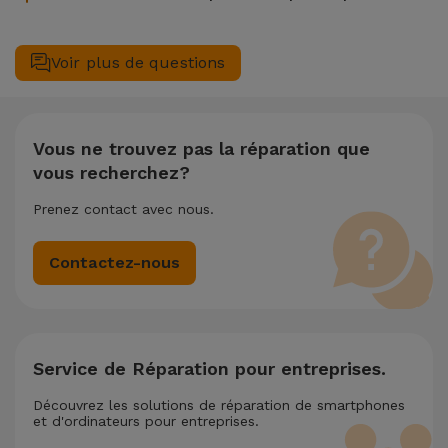
mentionne également un service de Transfert de Données
Oui. Chez iServices, nous valorisons la maintenance
(29,95 €) au cas où tu aurais besoin d'aide pour la gestion
complète de votre équipement. Si votre Apple Macbook /
Voir plus de questions
des fichiers.
iMac Macbook Pro 16 M3 2023 nécessite deux ou plusieurs
interventions techniques réalisées simultanément, nous
appliquons une remise de 25% sur le montant de la
réparation la moins chère.
Vous ne trouvez pas la réparation que
vous recherchez?
Prenez contact avec nous.
Contactez-nous
Service de Réparation pour entreprises.
Découvrez les solutions de réparation de smartphones
et d'ordinateurs pour entreprises.