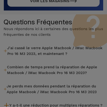
VOIR LES MAGASINS
Questions Fréquentes
Nous répondons ici à certaines des questions les plus
fréquentes de nos clients
J'ai cassé le verre Apple Macbook / iMac Macbook
Pro 16 M3 2023, et maintenant ?
iServices effectue des réparations sur place et sous garantie
Combien de temps prend la réparation de Apple
de 2 ans. Trouvez le magasin le plus proche.
Macbook / iMac Macbook Pro 16 M3 2023?
La plupart des réparations, comme le remplacement de
Je perds mes données pendant la réparation du
l'écran, sont effectuées en environ 20 à 30 minutes.
Apple Macbook / iMac Macbook Pro 16 M3 2023
Bien que iServices soit spécialiste en réparation immédiate,
Y a-t-il une réduction pour multiples réparations ?
il est toujours recommandé de faire une sauvegarde. La page