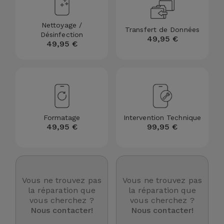
et
Bracelets
Autres
Nettoyage /
Transfert de Données
Désinfection
Marques
49,95 €
49,95 €
Chaînes
de
Voir
Téléphone
tout
Gadgets
Formatage
Intervention Technique
49,95 €
99,95 €
Hygiène
et
Maison
Vous ne trouvez pas
Vous ne trouvez pas
Portefeuilles,
la réparation que
la réparation que
Étuis et Sacs
vous cherchez ?
vous cherchez ?
Nous contacter!
Nous contacter!
Traceurs et