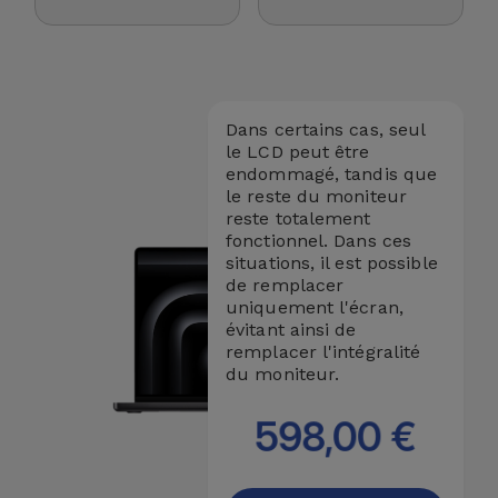
Accessoires
Mobilité,
Auto et
Dans certains cas, seul
Vélo
le LCD peut être
endommagé, tandis que
Accessoires
le reste du moniteur
reste totalement
d'ordinateur
fonctionnel. Dans ces
situations, il est possible
Accessoires
de remplacer
uniquement l'écran,
iPad et
évitant ainsi de
Tablette
remplacer l'intégralité
du moniteur.
Kids
598,00 €
Voir
tout