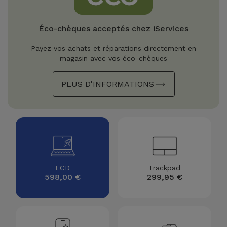
Watch
Apple Watch
Adaptateurs
Reconditionnés
Éco-chèques acceptés chez iServices
Samsung
Coques et
Samsungs
Payez vos achats et réparations directement en
Protections
Xiaomi
Reconditionnés
magasin avec vos éco-chèques
d'Écran
PLUS D'INFORMATIONS
Huawei
iMacs
Batteries
Reconditionnés
Externes
Oppo
Consoles de
Chargeurs
Jeux
OnePlus
Reconditionnées
Ecouteurs
Google
LCD
Trackpad
et
598,00 €
299,95 €
Voir
Enceintes
tout
Dyson
Montres
TCL
Connectées