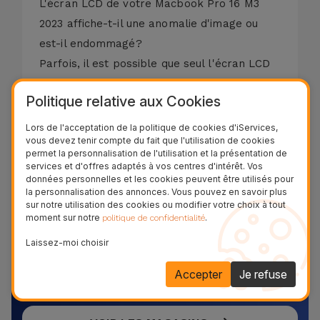
L'écran LCD de votre Macbook Pro 16 M3
2023 affiche-t-il une anomalie d'image ou
est-il endommagé?
Parfois, il est possible que seul l'écran LCD
soit endommagé, laissant le reste du
Politique relative aux Cookies
moniteur complètement intact. Le diagnostic
est gratuit!
Lors de l'acceptation de la politique de cookies d'iServices,
vous devez tenir compte du fait que l'utilisation de cookies
598,00 € - TVA incluse.
permet la personnalisation de l'utilisation et la présentation de
services et d'offres adaptés à vos centres d'intérêt. Vos
Référence:
REP304314
données personnelles et les cookies peuvent être utilisés pour
la personnalisation des annonces. Vous pouvez en savoir plus
sur notre utilisation des cookies ou modifier votre choix à tout
moment sur notre
.
politique de confidentialité
Réparez votre équipement
Laissez-moi choisir
maintenant !
Accepter
Je refuse
Découvrez et venez dans l’un de nos plus de 28
magasins au Belgique