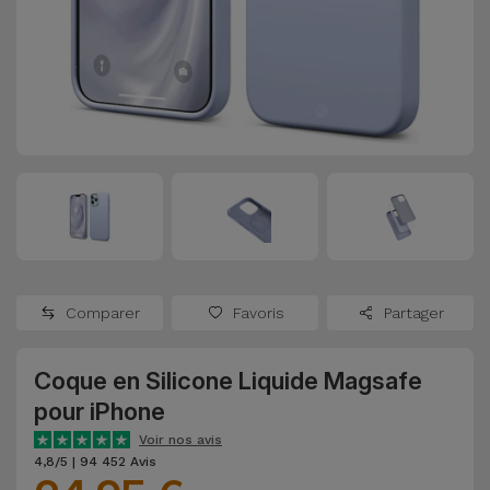
Watch
Apple Watch
Adaptateurs
Reconditionnés
Samsung
Coques et
Samsungs
Protections
Xiaomi
Reconditionnés
d'Écran
Huawei
iMacs
Batteries
Reconditionnés
Externes
Oppo
Consoles de
Chargeurs
Jeux
OnePlus
Comparer
Favoris
Partager
Reconditionnées
Ecouteurs
Google
et
Coque en Silicone Liquide Magsafe
Voir
Enceintes
pour iPhone
tout
Dyson
Voir nos avis
Montres
4,8/5 | 94 452 Avis
TCL
Connectées