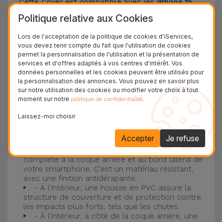
Cette Cover est compatible avec les
iPhone 15
,
14, 13, 12, entre autres, ainsi qu'avec le modèle le
Politique relative aux Cookies
plus populaire d'Apple, l'
iPhone 16
et
iPhone 17
.
Lors de l'acceptation de la politique de cookies d'iServices,
vous devez tenir compte du fait que l'utilisation de cookies
Protection à 3 couches avec coques en
permet la personnalisation de l'utilisation et la présentation de
services et d'offres adaptés à vos centres d'intérêt. Vos
silicone
données personnelles et les cookies peuvent être utilisés pour
la personnalisation des annonces. Vous pouvez en savoir plus
Nos coques en silicone pour iPhone ont une
sur notre utilisation des cookies ou modifier votre choix à tout
moment sur notre
.
politique de confidentialité
construction robuste et de qualité, avec une
construction à trois couches, pour éviter au
Laissez-moi choisir
maximum les accidents et les casses !
Accepter
Je refuse
- Une première couche de silicone liquide
donne de la couleur et une couverture
complète à la coque arrière et au bord latéral de
votre smartphone. C'est un matériau résistant,
avec une finition antidérapante.
- À l'intérieur, une housse en PVC assure la
structure de couverture et de protection contre
les impacts plus forts, tels que les chutes.
- À l'intérieur, à côté de la coque arrière, une