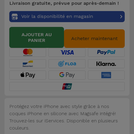
Livraison gratuite, prévue pour après-demain !
Accessoires
Voir la disponibilité en magasin
Mobilité,
Auto et
AJOUTER AU
Vélo
Acheter maintenant
PANIER
Accessoires
d'ordinateur
Accessoires
iPad et
Tablette
Protégez votre iPhone avec style grâce à nos
Kids
coques iPhone en silicone avec Magsafe intégré!
Trouvez-les sur iServices. Disponible en plusieurs
Voir
couleurs.
tout