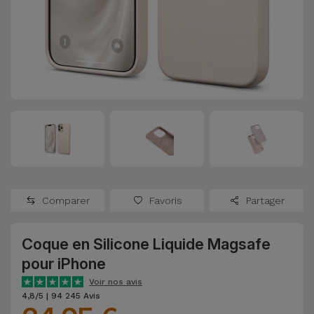
Watch
Apple Watch
Adaptateurs
Reconditionnés
Samsung
Coques et
Samsungs
Protections
Xiaomi
Reconditionnés
d'Écran
Huawei
iMacs
Batteries
Reconditionnés
Externes
Oppo
Consoles de
Chargeurs
Jeux
OnePlus
Comparer
Favoris
Partager
Reconditionnées
Ecouteurs
Google
et
Coque en Silicone Liquide Magsafe
Voir
Enceintes
pour iPhone
tout
Dyson
Voir nos avis
Montres
4,8/5 | 94 245 Avis
TCL
Connectées