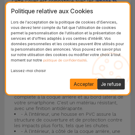
Cette Cover est compatible avec les
iPhone 15
,
14, 13, 12, entre autres, ainsi qu'avec le modèle le
Politique relative aux Cookies
plus populaire d'Apple, l'
iPhone 16
et
iPhone 17
.
Lors de l'acceptation de la politique de cookies d'iServices,
vous devez tenir compte du fait que l'utilisation de cookies
Protection à 3 couches avec coques en
permet la personnalisation de l'utilisation et la présentation de
services et d'offres adaptés à vos centres d'intérêt. Vos
silicone
données personnelles et les cookies peuvent être utilisés pour
la personnalisation des annonces. Vous pouvez en savoir plus
Nos coques en silicone pour iPhone ont une
sur notre utilisation des cookies ou modifier votre choix à tout
moment sur notre
.
politique de confidentialité
construction robuste et de qualité, avec une
construction à trois couches, pour éviter au
Laissez-moi choisir
maximum les accidents et les casses !
Accepter
Je refuse
- Une première couche de silicone liquide
donne de la couleur et une couverture
complète à la coque arrière et au bord latéral de
votre smartphone. C'est un matériau résistant,
avec une finition antidérapante.
- À l'intérieur, une housse en PVC assure la
structure de couverture et de protection contre
les impacts plus forts, tels que les chutes.
- À l'intérieur, à côté de la coque arrière, une