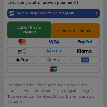
Livraison gratuite, prévue pour lundi !
Accessoires
Voir la disponibilité en magasin
Mobilité,
Auto et
AJOUTER AU
Vélo
Acheter maintenant
PANIER
Accessoires
d'ordinateur
Accessoires
iPad et
Tablette
Protégez votre iPhone avec style grâce à nos
Kids
coques iPhone en silicone avec Magsafe intégré!
Trouvez-les sur iServices. Disponible en plusieurs
Voir
couleurs.
tout