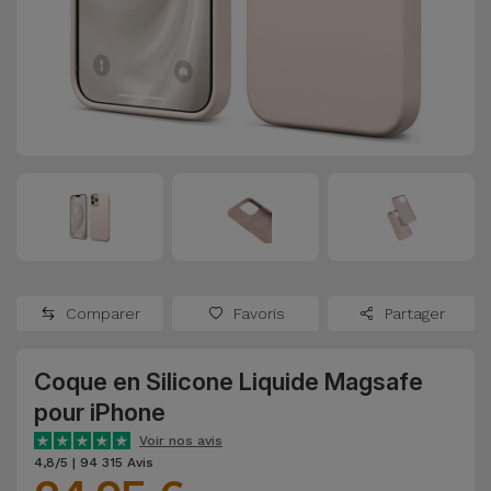
Watch
Apple Watch
Adaptateurs
Reconditionnés
Samsung
Coques et
Samsungs
Protections
Xiaomi
Reconditionnés
d'Écran
Huawei
iMacs
Batteries
Reconditionnés
Externes
Oppo
Consoles de
Chargeurs
Jeux
OnePlus
Comparer
Favoris
Partager
Reconditionnées
Ecouteurs
Google
et
Coque en Silicone Liquide Magsafe
Voir
Enceintes
pour iPhone
tout
Dyson
Voir nos avis
Montres
4,8/5 | 94 315 Avis
TCL
Connectées