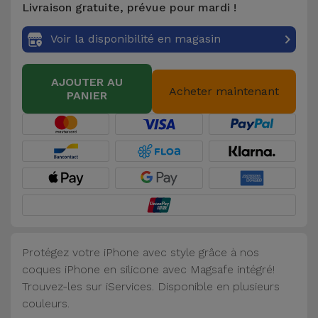
Livraison gratuite, prévue pour mardi !
Accessoires
Voir la disponibilité en magasin
Mobilité,
Auto et
AJOUTER AU
Vélo
Acheter maintenant
PANIER
Accessoires
d'ordinateur
Accessoires
iPad et
Tablette
Protégez votre iPhone avec style grâce à nos
Kids
coques iPhone en silicone avec Magsafe intégré!
Trouvez-les sur iServices. Disponible en plusieurs
Voir
couleurs.
tout