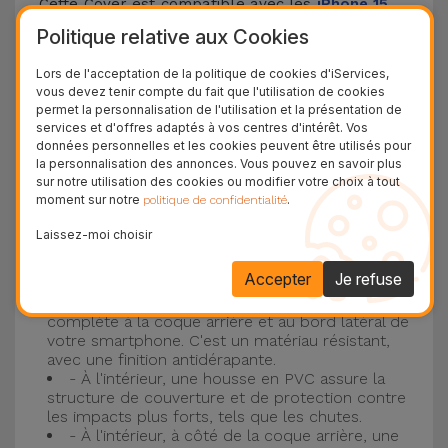
Cette Cover est compatible avec les
iPhone 15
,
14, 13, 12, entre autres, ainsi qu'avec le modèle le
Politique relative aux Cookies
plus populaire d'Apple, l'
iPhone 16
et
iPhone 17
.
Lors de l'acceptation de la politique de cookies d'iServices,
vous devez tenir compte du fait que l'utilisation de cookies
Protection à 3 couches avec coques en
permet la personnalisation de l'utilisation et la présentation de
services et d'offres adaptés à vos centres d'intérêt. Vos
silicone
données personnelles et les cookies peuvent être utilisés pour
la personnalisation des annonces. Vous pouvez en savoir plus
Nos coques en silicone pour iPhone ont une
sur notre utilisation des cookies ou modifier votre choix à tout
moment sur notre
.
politique de confidentialité
construction robuste et de qualité, avec une
construction à trois couches, pour éviter au
Laissez-moi choisir
maximum les accidents et les casses !
Accepter
Je refuse
- Une première couche de silicone liquide
donne de la couleur et une couverture
complète à la coque arrière et au bord latéral de
votre smartphone. C'est un matériau résistant,
avec une finition antidérapante.
- À l'intérieur, une housse en PVC assure la
structure de couverture et de protection contre
les impacts plus forts, tels que les chutes.
- À l'intérieur, à côté de la coque arrière, une