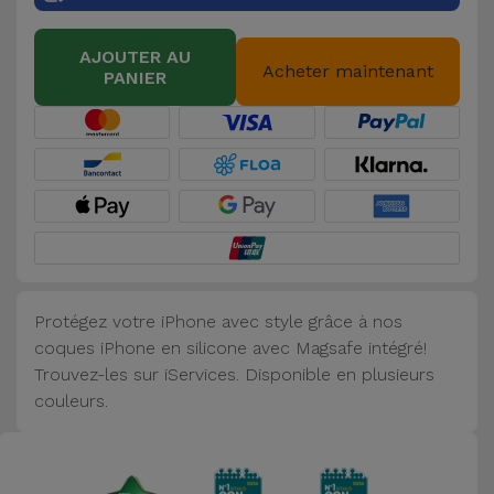
Accessoires
AJOUTER AU
Acheter maintenant
PANIER
Mobilité,
Auto et
Vélo
Accessoires
d'ordinateur
Accessoires
iPad et
Protégez votre iPhone avec style grâce à nos
Tablette
coques iPhone en silicone avec Magsafe intégré!
Trouvez-les sur iServices. Disponible en plusieurs
Kids
couleurs.
Voir
tout