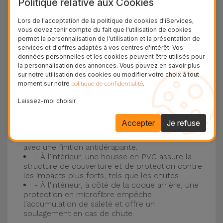
Politique relative aux Cookies
Protection à 3 couches avec coques en
Lors de l'acceptation de la politique de cookies d'iServices,
vous devez tenir compte du fait que l'utilisation de cookies
silicone
permet la personnalisation de l'utilisation et la présentation de
services et d'offres adaptés à vos centres d'intérêt. Vos
Nos coques en silicone pour iPhone ont une
données personnelles et les cookies peuvent être utilisés pour
la personnalisation des annonces. Vous pouvez en savoir plus
construction robuste et de qualité, avec une
sur notre utilisation des cookies ou modifier votre choix à tout
construction à trois couches, pour éviter au
moment sur notre
.
politique de confidentialité
maximum les accidents et les casses !
Laissez-moi choisir
- Une première couche de silicone liquide
donne de la couleur et une couverture
Accepter
Je refuse
complète à la coque arrière et au bord latéral de
votre smartphone. C'est un matériau résistant,
avec une finition antidérapante.
- À l'intérieur, une housse en PVC assure la
structure de couverture et de protection contre
les impacts plus forts, tels que les chutes.
- À l'intérieur, à côté de la coque arrière, une
protection en microfibre empêche
l'accumulation de saleté et offre un
soulagement en cas de chute.