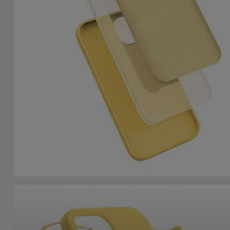
Accessoires
Mobilité,
Auto et
Vélo
Accessoires
d'ordinateur
Accessoires
iPad et
Tablette
Kids
Voir
tout