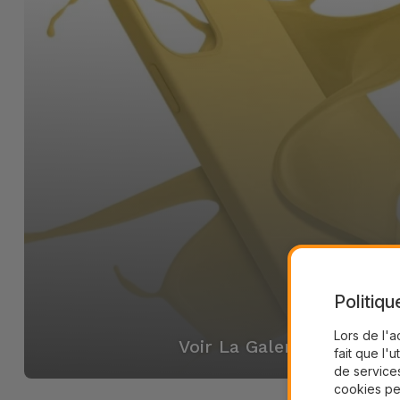
Politiqu
Lors de l'a
Voir La Galerie
fait que l'u
de services
cookies pe