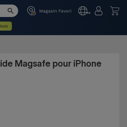
Magasin Favori
FR
ises
uide Magsafe pour iPhone