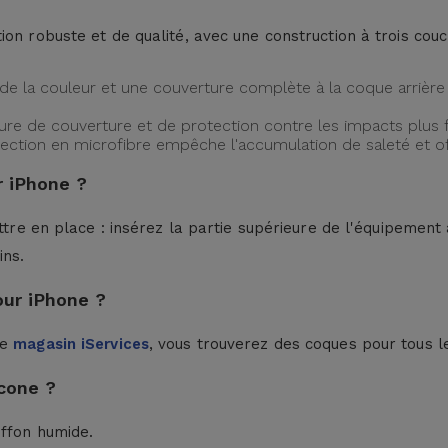
ion robuste et de qualité, avec une construction à trois cou
de la couleur et une couverture complète à la coque arrière 
ture de couverture et de protection contre les impacts plus f
protection en microfibre empêche l'accumulation de saleté et 
 iPhone ?
ttre en place : insérez la partie supérieure de l'équipement à
ins.
our iPhone ?
le
magasin iServices
, vous trouverez des coques pour tous l
cone ?
iffon humide.