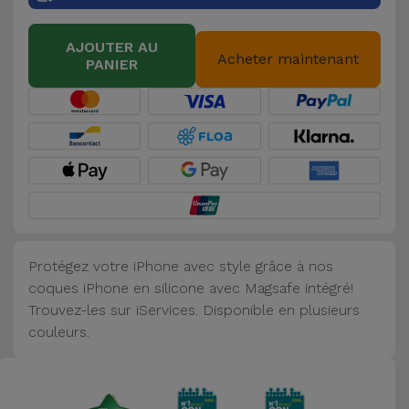
Accessoires
AJOUTER AU
Acheter maintenant
PANIER
Mobilité,
Auto et
Vélo
Accessoires
d'ordinateur
Accessoires
iPad et
Protégez votre iPhone avec style grâce à nos
Tablette
coques iPhone en silicone avec Magsafe intégré!
Trouvez-les sur iServices. Disponible en plusieurs
Kids
couleurs.
Voir
tout