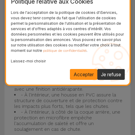
Politique relative aux Cookies
Protection à 3 couches avec coques en
Lors de l'acceptation de la politique de cookies d'iServices,
vous devez tenir compte du fait que l'utilisation de cookies
silicone
permet la personnalisation de l'utilisation et la présentation de
services et d'offres adaptés à vos centres d'intérêt. Vos
Nos coques en silicone pour iPhone ont une
données personnelles et les cookies peuvent être utilisés pour
la personnalisation des annonces. Vous pouvez en savoir plus
construction robuste et de qualité, avec une
sur notre utilisation des cookies ou modifier votre choix à tout
construction à trois couches, pour éviter au
moment sur notre
.
politique de confidentialité
maximum les accidents et les casses !
Laissez-moi choisir
- Une première couche de silicone liquide
donne de la couleur et une couverture
Accepter
Je refuse
complète à la coque arrière et au bord latéral de
votre smartphone. C'est un matériau résistant,
avec une finition antidérapante.
- À l'intérieur, une housse en PVC assure la
structure de couverture et de protection contre
les impacts plus forts, tels que les chutes.
- À l'intérieur, à côté de la coque arrière, une
protection en microfibre empêche
l'accumulation de saleté et offre un
soulagement en cas de chute.