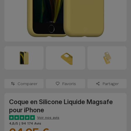
Watch
Apple Watch
Adaptateurs
Reconditionnés
Samsung
Coques et
Samsungs
Protections
Xiaomi
Reconditionnés
d'Écran
Huawei
iMacs
Batteries
Reconditionnés
Externes
Oppo
Consoles de
Chargeurs
Jeux
OnePlus
Comparer
Favoris
Partager
Reconditionnées
Ecouteurs
Google
et
Coque en Silicone Liquide Magsafe
Voir
Enceintes
pour iPhone
tout
Dyson
Voir nos avis
Montres
4,8/5 | 94 174 Avis
TCL
Connectées