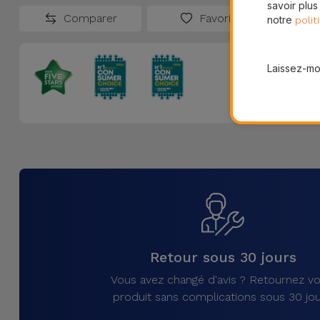
savoir plus
Comparer
Favoris
notre
polit
Laissez-moi
Retour sous 30 jours
Vous avez changé d'avis ? Retournez vo
produit sans complications sous 30 jou