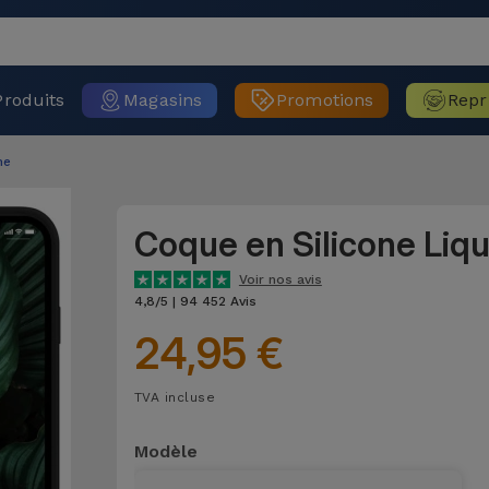
Produits
Magasins
Promotions
Repr
ne
Coque en Silicone Liq
Voir nos avis
4,8/5 | 94 452 Avis
24,95 €
TVA incluse
Modèle