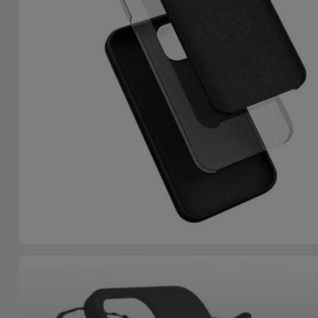
Accessoires
Mobilité,
Auto et
Vélo
Accessoires
d'ordinateur
Accessoires
iPad et
Tablette
Kids
Voir
tout