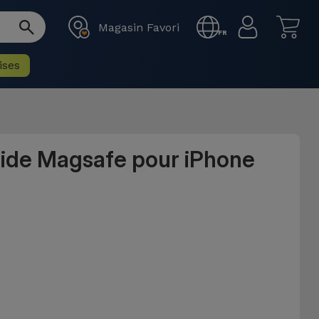
Magasin Favori
FR
ises
uide Magsafe pour iPhone