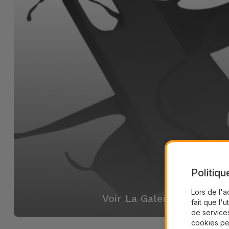
Politiqu
Lors de l'a
Voir La Galerie
fait que l'u
de services
cookies pe