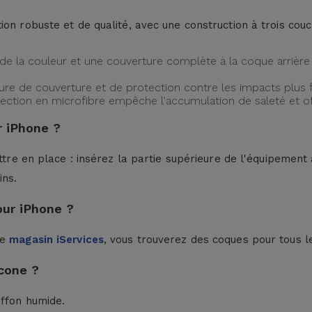
ion robuste et de qualité, avec une construction à trois cou
de la couleur et une couverture complète à la coque arrière 
ture de couverture et de protection contre les impacts plus f
protection en microfibre empêche l'accumulation de saleté et 
 iPhone ?
ttre en place : insérez la partie supérieure de l'équipement à
ins.
our iPhone ?
le
magasin iServices
, vous trouverez des coques pour tous l
cone ?
iffon humide.