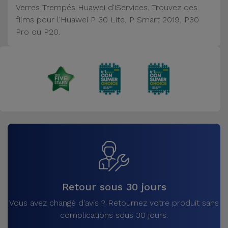
Verres Trempés Huawei d'iServices. Trouvez des
Accessoires
films pour l'Huawei P 30 Lite, P Smart 2019, P30
Pro ou P20.
Mobilité,
Auto et
Vélo
Accessoires
d'ordinateur
Accessoires
iPad et
Tablette
Kids
Retour sous 30 jours
Vous avez changé d'avis ? Retournez votre produit sans
Voir
complications sous 30 jours.
tout