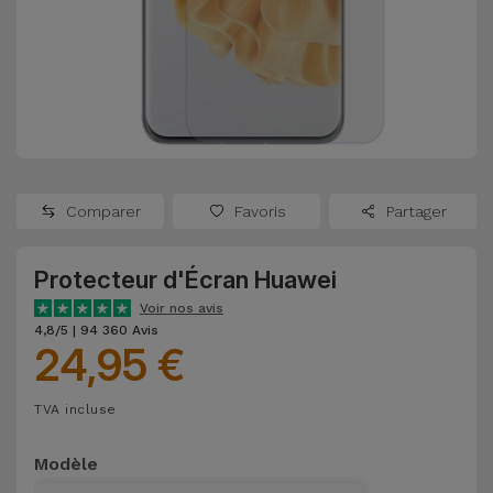
Watch
Apple Watch
Adaptateurs
Reconditionnés
Samsung
Coques et
Samsungs
Protections
Xiaomi
Reconditionnés
d'Écran
Huawei
iMacs
Batteries
Reconditionnés
Comparer
Favoris
Partager
Externes
Oppo
Consoles de
Protecteur d'Écran Huawei
Chargeurs
Jeux
OnePlus
Voir nos avis
Reconditionnées
4,8/5 | 94 360 Avis
24,95 €
Ecouteurs
Google
et
Voir
Enceintes
TVA incluse
tout
Dyson
Modèle
Montres
TCL
Connectées