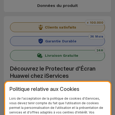
Données du produit
+ 100.000
Clients satisfaits
36 Mois
Garantie Durable
24H
Livraison Gratuite
Découvrez le Protecteur d'Écran
Huawei chez iServices
Protégez votre téléphone Huawei avec la
Politique relative aux Cookies
sélection de Verres Trempés Huawei d'iServices.
Lors de l'acceptation de la politique de cookies d'iServices,
Conçus en verre trempé, ils offrent une
vous devez tenir compte du fait que l'utilisation de cookies
permet la personnalisation de l'utilisation et la présentation de
protection contre les rayures, les chocs, les
services et d'offres adaptés à vos centres d'intérêt. Vos