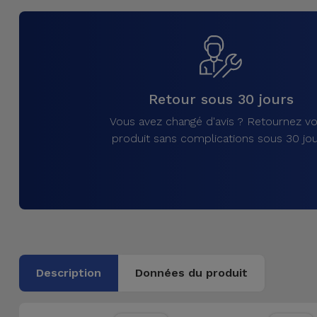
et
Bracelets
Autres
Marques
Chaînes
de
Voir
Retour sous 30 jours
Téléphone
tout
Vous avez changé d'avis ? Retournez vo
produit sans complications sous 30 jou
Gadgets
Hygiène
et
Maison
Portefeuilles,
Description
Données du produit
Étuis et Sacs
Traceurs et