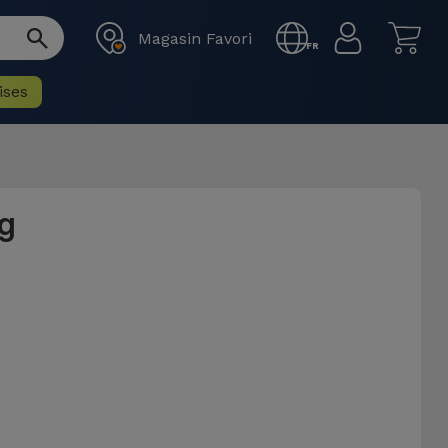
Magasin Favori
FR
ises
g