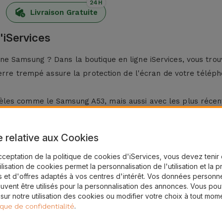
24H
Livraison Gratuite
'iServices
ne Samsung ? Dans la boutique en ligne iServices, vous tro
verre trempé assure la protection de l'écran de votre télép
èles comme le Samsung A53, mais aussi avec les plus réc
g ?
e relative aux Cookies
cceptation de la politique de cookies d'iServices, vous devez teni
es, les verre trempé en verre pour Samsung disposent d'un 
tilisation de cookies permet la personnalisation de l'utilisation et la 
 et d'offres adaptés à vos centres d'intérêt. Vos données personne
. Pour ce faire, utilisez un chiffon sec.
uvent être utilisés pour la personnalisation des annonces. Vous po
g en appliquant une pression du centre vers les côtés, en él
 sur notre utilisation des cookies ou modifier votre choix à tout mom
.
ique de confidentialité
é Samsung chez iServices ?