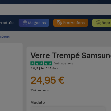
Produits
Magasins
Promotions
Repr
d'Écran
Verre Trempé Samsun
Voir nos avis
4,8/5 | 94 245 Avis
24,95 €
TVA incluse
Modelo