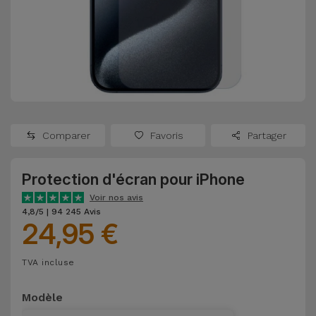
Watch
Apple Watch
Adaptateurs
Reconditionnés
Samsung
Coques et
Samsungs
Protections
Xiaomi
Reconditionnés
d'Écran
Huawei
iMacs
Batteries
Reconditionnés
Comparer
Favoris
Partager
Externes
Oppo
Consoles de
Protection d'écran pour iPhone
Chargeurs
Jeux
OnePlus
Voir nos avis
Reconditionnées
4,8/5 | 94 245 Avis
24,95 €
Ecouteurs
Google
et
Voir
Enceintes
TVA incluse
tout
Dyson
Modèle
Montres
TCL
Connectées