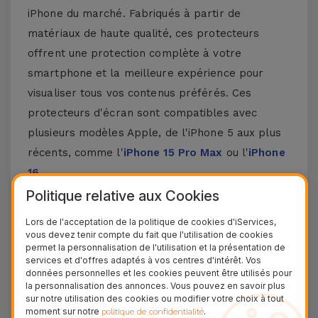
iPhone du marché. Fabriqués à partir de
matériaux de haute qualité, ces protecteurs
offrent une protection complète à votre
smartphone et la meilleure expérience pour
visualiser tous vos contenus préférés. Ces
protecteurs d'écran sont compatibles avec
plusieurs modèles Apple, de l'iPhone 5 aux plus
récents, comme l'
iPhone 15 Pro Max
ou l'
iPhone
16
.
Politique relative aux Cookies
Comment poser un protecteur d'écran
pour iPhone ?
Lors de l'acceptation de la politique de cookies d'iServices,
vous devez tenir compte du fait que l'utilisation de cookies
permet la personnalisation de l'utilisation et la présentation de
Poser un protecteur d'écran pour iPhone est
services et d'offres adaptés à vos centres d'intérêt. Vos
données personnelles et les cookies peuvent être utilisés pour
assez simple. Chez iServices, nos protecteurs en
la personnalisation des annonces. Vous pouvez en savoir plus
verre pour iPhone sont fournis avec un kit qui
sur notre utilisation des cookies ou modifier votre choix à tout
moment sur notre
.
politique de confidentialité
rend ce processus encore plus facile. Assurez-