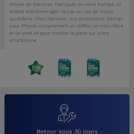
iPhone de iServices. Fabriqués en verre trempé, ils
Accessoires
évitent d'endommager l'écran en cas de chocs
quotidiens. Chez iServices, nos protections d'écran
Mobilité,
pour iPhone comprennent un chiffon en microfibre
Auto et
et un petit kit pour monter la pièce sur votre
Vélo
smartphone.
Accessoires
d'ordinateur
Accessoires
iPad et
Tablette
Kids
Voir
tout
Retour sous 30 jours