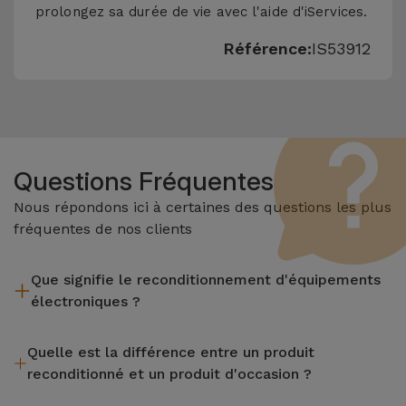
prolongez sa durée de vie avec l'aide d'iServices.
Référence:
IS53912
Questions Fréquentes
Nous répondons ici à certaines des questions les plus
fréquentes de nos clients
Que signifie le reconditionnement d'équipements
électroniques ?
Le reconditionnement implique plusieurs étapes telles que
Quelle est la différence entre un produit
l'inspection, le nettoyage, sans oublier la réparation de tout
reconditionné et un produit d'occasion ?
composant défectueux. Il convient de rappeler que tous les
équipements reconditionnés par Services passent par
Les produits reconditionnés iServices sont soigneusement