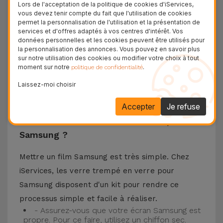
matériaux de haute qualité, ce verre trempé
Lors de l'acceptation de la politique de cookies d'iServices,
vous devez tenir compte du fait que l'utilisation de cookies
assure la protection de l'écran de votre
permet la personnalisation de l'utilisation et la présentation de
téléphone portable ainsi que la meilleure
services et d'offres adaptés à vos centres d'intérêt. Vos
données personnelles et les cookies peuvent être utilisés pour
expérience pour regarder votre contenu préféré.
la personnalisation des annonces. Vous pouvez en savoir plus
Ce Verre Trempé est compatible avec plusieurs
sur notre utilisation des cookies ou modifier votre choix à tout
moment sur notre
.
politique de confidentialité
modèles comme le Samsung A53, mais aussi
Laissez-moi choisir
avec les plus récents comme le
Samsung S23
, le
Samsung S24 ou encore le Samsung S25.
Accepter
Je refuse
Comment installer un Verre Trempé
Samsung ?
Mettre un film Samsung est très simple. Chez
iServices, les verre trempé en verre pour
Samsung disposent d'un kit pour rendre ce
processus simple et facile à réaliser.
- Assurez-vous que votre écran Samsung est
propre. Pour ce faire, utilisez un chiffon sec.