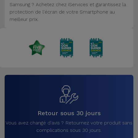
Samsung ? Achetez chez iServices et garantissez la
Accessoires
protection de l'écran de votre Smartphone au
meilleur prix.
Mobilité,
Auto et
Vélo
Accessoires
d'ordinateur
Accessoires
iPad et
Tablette
Kids
Retour sous 30 jours
Vous avez changé d'avis ? Retournez votre produit sans
Voir
complications sous 30 jours.
tout