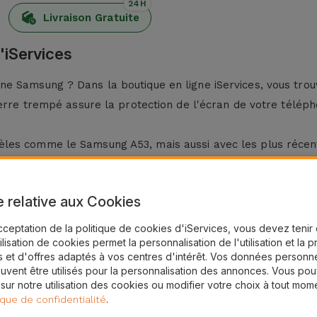
24H
Livraison Gratuite
'iServices
ne Samsung ? Dans la boutique en ligne iServices, vous tro
verre trempé assure la protection de l'écran de votre télép
èles comme le Samsung A53, mais aussi avec les plus réc
g ?
e relative aux Cookies
es, les verre trempé en verre pour Samsung disposent d'un 
cceptation de la politique de cookies d'iServices, vous devez teni
tilisation de cookies permet la personnalisation de l'utilisation et la 
 et d'offres adaptés à vos centres d'intérêt. Vos données personne
. Pour ce faire, utilisez un chiffon sec.
uvent être utilisés pour la personnalisation des annonces. Vous po
g en appliquant une pression du centre vers les côtés, en él
 sur notre utilisation des cookies ou modifier votre choix à tout mom
.
ique de confidentialité
é Samsung chez iServices ?