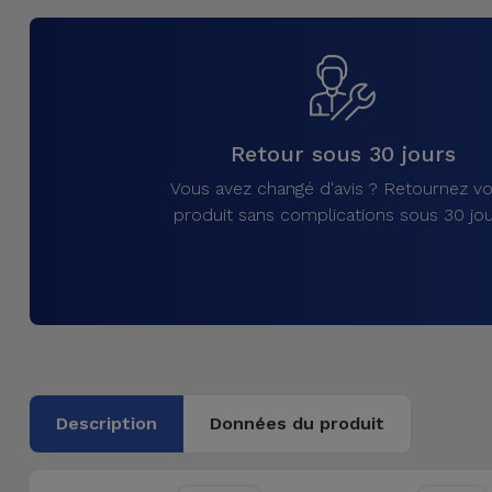
et
Bracelets
Autres
Marques
Chaînes
de
Voir
Retour sous 30 jours
Téléphone
tout
Vous avez changé d'avis ? Retournez vo
produit sans complications sous 30 jou
Gadgets
Hygiène
et
Maison
Portefeuilles,
Description
Données du produit
Étuis et Sacs
Traceurs et