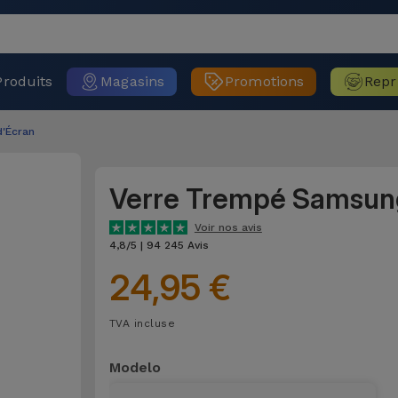
Produits
Magasins
Promotions
Repr
d'Écran
Verre Trempé Samsun
Voir nos avis
4,8/5 | 94 245 Avis
24,95 €
TVA incluse
Modelo