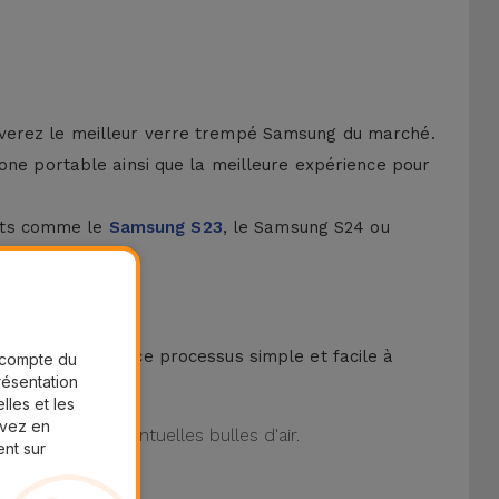
uverez le meilleur verre trempé Samsung du marché.
hone portable ainsi que la meilleure expérience pour
ents comme le
Samsung S23
, le Samsung S24 ou
kit pour rendre ce processus simple et facile à
r compte du
présentation
lles et les
uvez en
iminant les éventuelles bulles d'air.
ent sur