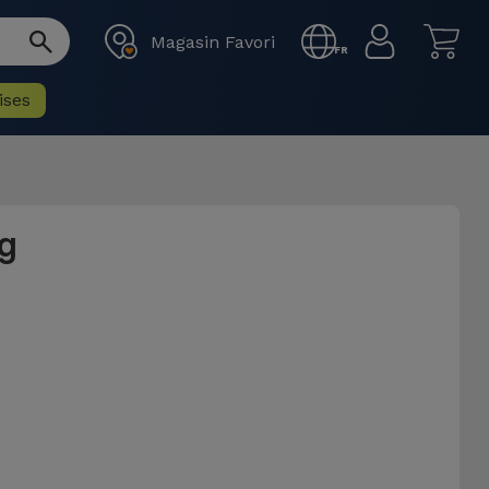
Magasin Favori
FR
ises
g