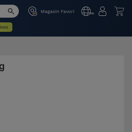
Magasin Favori
FR
ises
g