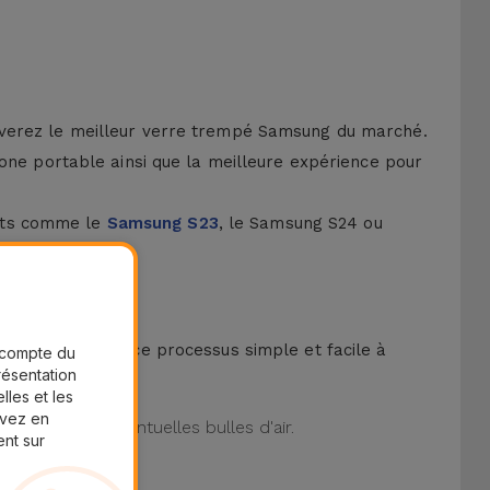
uverez le meilleur verre trempé Samsung du marché.
hone portable ainsi que la meilleure expérience pour
ents comme le
Samsung S23
, le Samsung S24 ou
kit pour rendre ce processus simple et facile à
r compte du
présentation
lles et les
uvez en
iminant les éventuelles bulles d'air.
ent sur