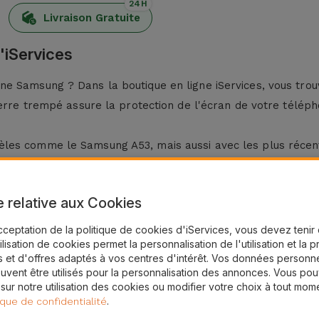
24H
Livraison Gratuite
'iServices
ne Samsung ? Dans la boutique en ligne iServices, vous tro
verre trempé assure la protection de l'écran de votre télép
èles comme le Samsung A53, mais aussi avec les plus réc
g ?
e relative aux Cookies
es, les verre trempé en verre pour Samsung disposent d'un 
cceptation de la politique de cookies d'iServices, vous devez teni
tilisation de cookies permet la personnalisation de l'utilisation et la 
 et d'offres adaptés à vos centres d'intérêt. Vos données personne
. Pour ce faire, utilisez un chiffon sec.
uvent être utilisés pour la personnalisation des annonces. Vous po
g en appliquant une pression du centre vers les côtés, en él
 sur notre utilisation des cookies ou modifier votre choix à tout mom
.
ique de confidentialité
é Samsung chez iServices ?