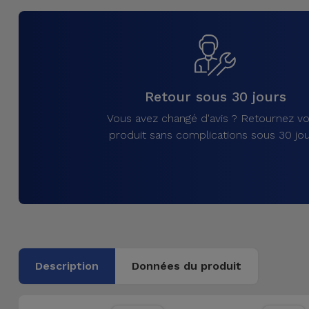
et
Bracelets
Autres
Marques
Chaînes
de
Voir
Retour sous 30 jours
Téléphone
tout
Vous avez changé d'avis ? Retournez vo
produit sans complications sous 30 jou
Gadgets
Hygiène
et
Maison
Portefeuilles,
Description
Données du produit
Étuis et Sacs
Traceurs et