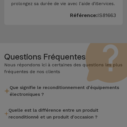
prolongez sa durée de vie avec l'aide d'iServices.
Référence:
IS81663
Questions Fréquentes
Nous répondons ici à certaines des questions les plus
fréquentes de nos clients
Que signifie le reconditionnement d'équipements
électroniques ?
Le reconditionnement implique plusieurs étapes telles que
Quelle est la différence entre un produit
l'inspection, le nettoyage, sans oublier la réparation de tout
reconditionné et un produit d'occasion ?
composant défectueux. Il convient de rappeler que tous les
équipements reconditionnés par Services passent par
Les produits reconditionnés iServices sont soigneusement