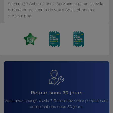
Samsung ? Achetez chez iServices et garantissez la
Accessoires
protection de l'écran de votre Smartphone au
meilleur prix.
Mobilité,
Auto et
Vélo
Accessoires
d'ordinateur
Accessoires
iPad et
Tablette
Kids
Retour sous 30 jours
Vous avez changé d'avis ? Retournez votre produit sans
Voir
complications sous 30 jours.
tout