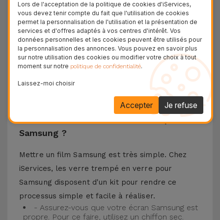
matériaux de haute qualité, ce verre trempé
Lors de l'acceptation de la politique de cookies d'iServices,
vous devez tenir compte du fait que l'utilisation de cookies
assure la protection de l'écran de votre
permet la personnalisation de l'utilisation et la présentation de
téléphone portable ainsi que la meilleure
services et d'offres adaptés à vos centres d'intérêt. Vos
données personnelles et les cookies peuvent être utilisés pour
expérience pour regarder votre contenu préféré.
la personnalisation des annonces. Vous pouvez en savoir plus
Ce Verre Trempé est compatible avec plusieurs
sur notre utilisation des cookies ou modifier votre choix à tout
moment sur notre
.
politique de confidentialité
modèles comme le Samsung A53, mais aussi
Laissez-moi choisir
avec les plus récents comme le
Samsung S23
, le
Samsung S24 ou encore le Samsung S25.
Accepter
Je refuse
Comment installer un Verre Trempé
Samsung ?
Mettre un film Samsung est très simple. Chez
iServices, les verre trempé en verre pour
Samsung disposent d'un kit pour rendre ce
processus simple et facile à réaliser.
- Assurez-vous que votre écran Samsung est
propre. Pour ce faire, utilisez un chiffon sec.