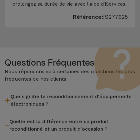
prolongez sa durée de vie avec l'aide d'iServices.
Référence:
IS277625
Questions Fréquentes
Nous répondons ici à certaines des questions les plus
fréquentes de nos clients
Que signifie le reconditionnement d'équipements
électroniques ?
Le reconditionnement implique plusieurs étapes telles que
Quelle est la différence entre un produit
l'inspection, le nettoyage, sans oublier la réparation de tout
reconditionné et un produit d'occasion ?
composant défectueux. Il convient de rappeler que tous les
équipements reconditionnés par Services passent par
Les produits reconditionnés iServices sont soigneusement