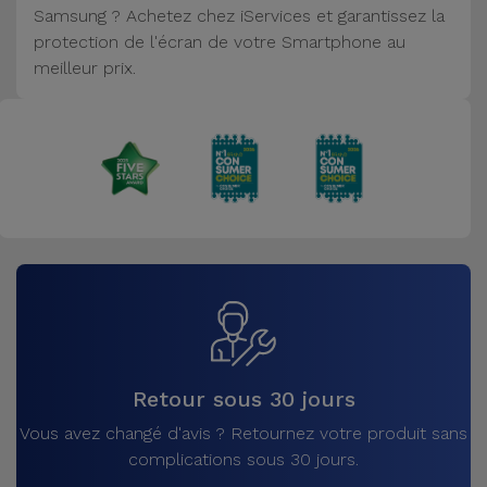
Samsung ? Achetez chez iServices et garantissez la
Accessoires
protection de l'écran de votre Smartphone au
meilleur prix.
Mobilité,
Auto et
Vélo
Accessoires
d'ordinateur
Accessoires
iPad et
Tablette
Kids
Retour sous 30 jours
Vous avez changé d'avis ? Retournez votre produit sans
Voir
complications sous 30 jours.
tout