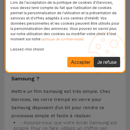
matériaux de haute qualité, ce verre trempé
Lors de l'acceptation de la politique de cookies d'iServices,
vous devez tenir compte du fait que l'utilisation de cookies
assure la protection de l'écran de votre
permet la personnalisation de l'utilisation et la présentation de
téléphone portable ainsi que la meilleure
services et d'offres adaptés à vos centres d'intérêt. Vos
données personnelles et les cookies peuvent être utilisés pour
expérience pour regarder votre contenu préféré.
la personnalisation des annonces. Vous pouvez en savoir plus
Ce Verre Trempé est compatible avec plusieurs
sur notre utilisation des cookies ou modifier votre choix à tout
moment sur notre
.
politique de confidentialité
modèles comme le Samsung A53, mais aussi
Laissez-moi choisir
avec les plus récents comme le
Samsung S23
, le
Samsung S24 ou encore le Samsung S25.
Accepter
Je refuse
Comment installer un Verre Trempé
Samsung ?
Mettre un film Samsung est très simple. Chez
iServices, les verre trempé en verre pour
Samsung disposent d'un kit pour rendre ce
processus simple et facile à réaliser.
- Assurez-vous que votre écran Samsung est
propre. Pour ce faire, utilisez un chiffon sec.